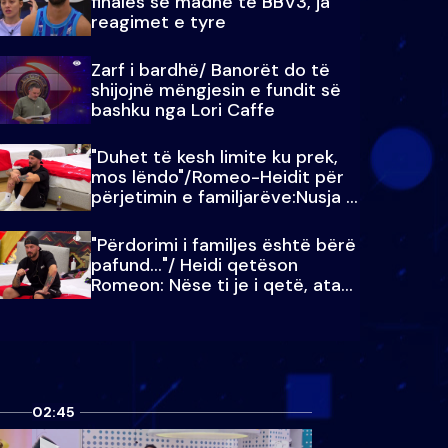
finales së madhe të BBV3, ja
reagimet e tyre
Zarf i bardhë/ Banorët do të
shijojnë mëngjesin e fundit së
bashku nga Lori Caffe
"Duhet të kesh limite ku prek,
mos lëndo"/Romeo-Heidit për
përjetimin e familjarëve:Nusja e
Julit…
"Përdorimi i familjes është bërë
pafund…"/ Heidi qetëson
Romeon: Nëse ti je i qetë, ata
qetësohen
02:45