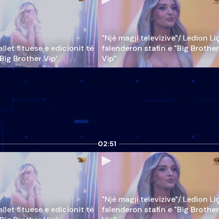
"Një magji televizive"/ Ledion Li
llet fituese e edicionit të
falenderon stafin e "Big Brother
‘Big Brother Vip’
Vip"
02:51
"Një magji televizive"/ Ledion Li
llet fituese e edicionit të
falenderon stafin e "Big Brother