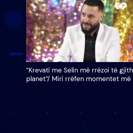
çmimin e madh prej 100
mijë eurosh
“Krevati me Selin më rrëzoi të gjit
planet”/ Miri rrëfen momentet më 
bukura në shtëpinë e BB VIP: Do 
mungojë zilja e mëngjesit kur…