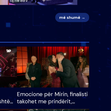
tij në BBV
më shumë →
Emocione për Mirin, finalisti
shtë
takohet me prindërit,
tëpinë
vajzën dhe bashkëshorten: