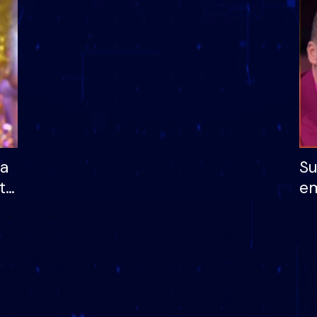
dhe humb mundësinë
të fituar çmimin e m
ha
Su
të
em
më
në
nu