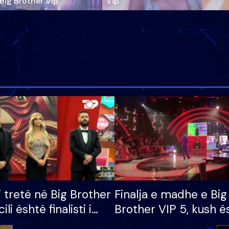
‘Big Brother Vip’
Vip"
i tretë në Big Brother
Finalja e madhe e Big
cili është finalisti i
Brother VIP 5, kush ë
 që lë shtëpinë
banori i parë që lë sh