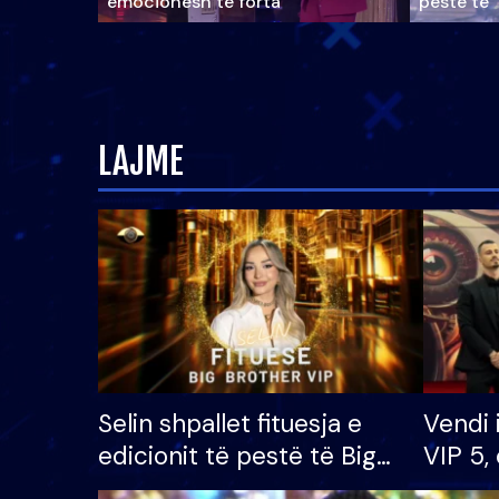
emocionesh të forta
pestë të 
LAJME
Selin shpallet fituesja e
Vendi 
edicionit të pestë të Big
VIP 5, 
Brother VIP, rrëmben
radhës