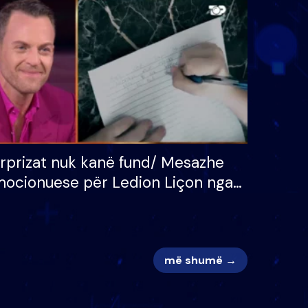
 për
S’kemi ndonjë letër divorci
adh
apo jo?
rprizat nuk kanë fund/ Mesazhe
ocionuese për Ledion Liçon nga
na dhe fëmijët e tij, moderatori
k i mban dot lotët: Nuk meritoj…
më shumë →