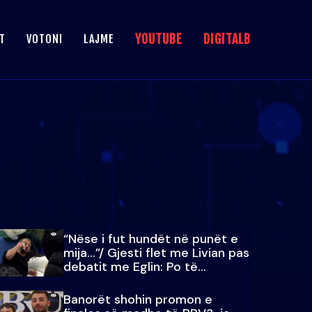
YOUTUBE
DIGITALB
T
VOTONI
LAJME
“Nëse i fut hundët në punët e
mija…”/ Gjesti flet me Livian pas
debatit me Eglin: Po të
paralajmëroj
Banorët shohin promon e