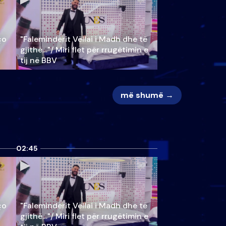
ço
"Faleminderit Vëllai i Madh dhe të
gjithë…"/ Miri flet për rrugëtimin e
tij në BBV
më shumë →
02:45
ço
"Faleminderit Vëllai i Madh dhe të
gjithë…"/ Miri flet për rrugëtimin e