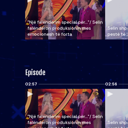
"Një falenderim special për…"/ Selin
falënderon produksionin mes
Selin shpa
emocionesh të forta
pestë të 
Episode
02:57
02:56
"Një falenderim special për…"/ Selin
falënderon produksionin mes
Selin shpa