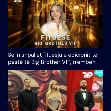
Selin shpallet fituesja e edicionit të
pestë të Big Brother VIP, rrëmben
çmimin e madh prej 100 mijë eurosh