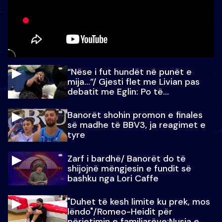
“Nëse i fut hundët në punët e
mija…”/ Gjesti flet me Livian pas
debatit me Eglin: Po të
paralajmëroj
Banorët shohin promon e finales
së madhe të BBV3, ja reagimet e
tyre
Zarf i bardhë/ Banorët do të
shijojnë mëngjesin e fundit së
bashku nga Lori Caffe
"Duhet të kesh limite ku prek, mos
lëndo"/Romeo-Heidit për
përjetimin e familjarëve:Nusja e