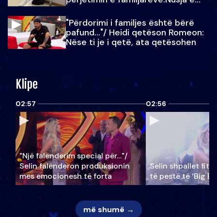
Julit…
"Përdorimi i familjes është bërë
pafund…"/ Heidi qetëson Romeon:
Nëse ti je i qetë, ata qetësohen
Klipe
02:57
02:56
"Një falenderim special për…"/
Selin falënderon produksionin
Selin shpallet fitu
mes emocionesh të forta
të pestë të ‘Big Br
më shumë →