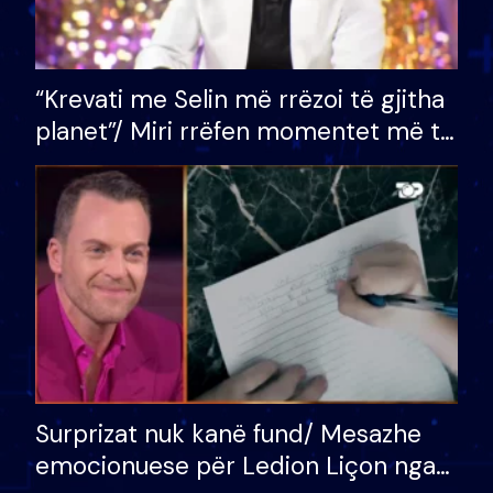
“Krevati me Selin më rrëzoi të gjitha
planet”/ Miri rrëfen momentet më të
bukura në shtëpinë e BB VIP: Do më
mungojë zilja e mëngjesit kur…
Surprizat nuk kanë fund/ Mesazhe
emocionuese për Ledion Liçon nga