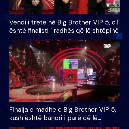
Vendi i tretë në Big Brother VIP 5, cili
është finalisti i radhës që lë shtëpinë
Finalja e madhe e Big Brother VIP 5,
kush është banori i parë që lë
shtëpinë dhe humb mundësinë për