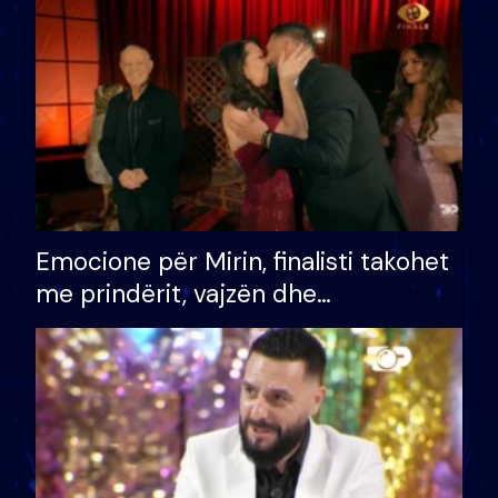
të fituar çmimin e madh
Emocione për Mirin, finalisti takohet
me prindërit, vajzën dhe
bashkëshorten: S’kemi ndonjë letër
divorci apo jo?