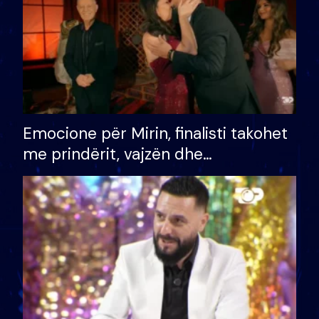
Emocione për Mirin, finalisti takohet
me prindërit, vajzën dhe
bashkëshorten: S’kemi ndonjë letër
divorci apo jo?