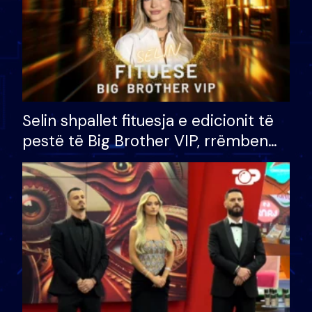
Selin shpallet fituesja e edicionit të
pestë të Big Brother VIP, rrëmben
çmimin e madh prej 100 mijë eurosh