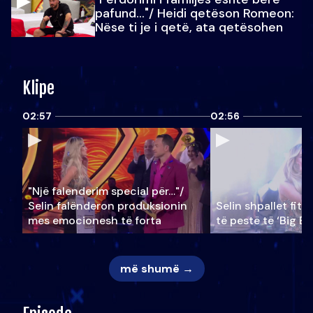
pafund…"/ Heidi qetëson Romeon:
Nëse ti je i qetë, ata qetësohen
Klipe
02:57
02:56
"Një falenderim special për…"/
Selin falënderon produksionin
Selin shpallet fitu
mes emocionesh të forta
të pestë të ‘Big Br
më shumë →