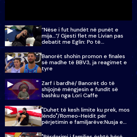
“Nëse i fut hundët në punët e
mija…”/ Gjesti flet me Livian pas
debatit me Eglin: Po të
paralajmëroj
Banorët shohin promon e finales
së madhe të BBV3, ja reagimet e
tyre
Zarf i bardhë/ Banorët do të
shijojnë mëngjesin e fundit së
bashku nga Lori Caffe
"Duhet të kesh limite ku prek, mos
lëndo"/Romeo-Heidit për
përjetimin e familjarëve:Nusja e
Julit…
"Përdorimi i familjes është bërë