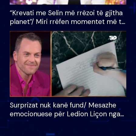
“Krevati me Selin më rrëzoi të gjitha
planet”/ Miri rrëfen momentet më të
bukura në shtëpinë e BB VIP: Do më
mungojë zilja e mëngjesit kur…
Surprizat nuk kanë fund/ Mesazhe
emocionuese për Ledion Liçon nga
nëna dhe fëmijët e tij, moderatori
nuk i mban dot lotët: Nuk meritoj…