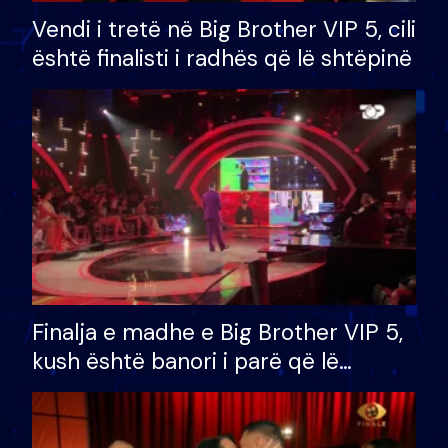
Vendi i tretë në Big Brother VIP 5, cili
është finalisti i radhës që lë shtëpinë
Finalja e madhe e Big Brother VIP 5,
kush është banori i parë që lë
shtëpinë dhe humb mundësinë për
të fituar çmimin e madh