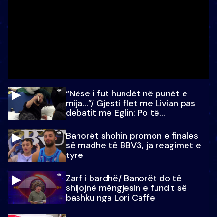
“Nëse i fut hundët në punët e
mija…”/ Gjesti flet me Livian pas
debatit me Eglin: Po të
paralajmëroj
Banorët shohin promon e finales
së madhe të BBV3, ja reagimet e
tyre
Zarf i bardhë/ Banorët do të
shijojnë mëngjesin e fundit së
bashku nga Lori Caffe