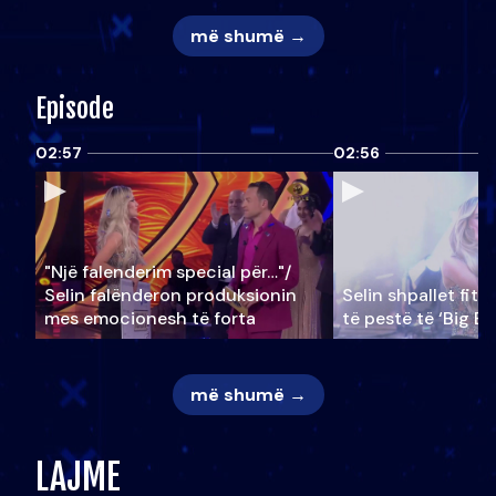
më shumë →
Episode
02:57
02:56
"Një falenderim special për…"/
Selin falënderon produksionin
Selin shpallet fitu
mes emocionesh të forta
të pestë të ‘Big Br
më shumë →
LAJME