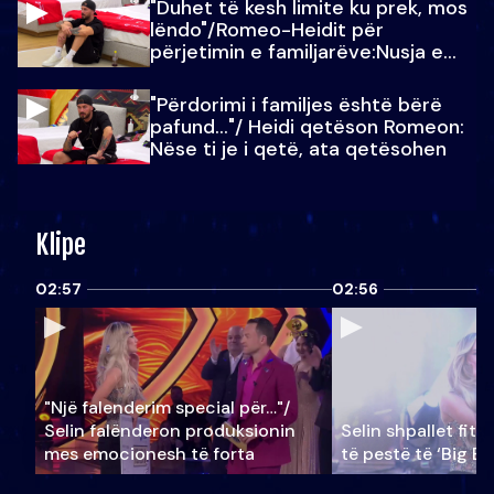
"Duhet të kesh limite ku prek, mos
lëndo"/Romeo-Heidit për
përjetimin e familjarëve:Nusja e
Julit…
"Përdorimi i familjes është bërë
pafund…"/ Heidi qetëson Romeon:
Nëse ti je i qetë, ata qetësohen
Klipe
02:57
02:56
"Një falenderim special për…"/
Selin falënderon produksionin
Selin shpallet fitu
mes emocionesh të forta
të pestë të ‘Big Br