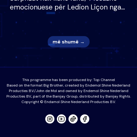
emocionuese për Ledion Liçon nga
nëna dhe fëmijët e tij, moderatori
nuk i mban dot lotët: Nuk meritoj…
më shumë →
This programme has been produced by:
Top Channel
Based on the format Big Brother, created by Endemol Shine Nederland
Producties B.V./John de Mol and owned by Endemol Shine Nederland
Producties BV., part of the Banijay Group, distributed by Banijay Rights.
Copyright © Endamol Shine Nederland Producties B.V.