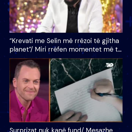
“Krevati me Selin më rrëzoi të gjitha
planet”/ Miri rrëfen momentet më të
bukura në shtëpinë e BB VIP: Do më
mungojë zilja e mëngjesit kur…
Surprizat nuk kanë fund/ Mesazhe