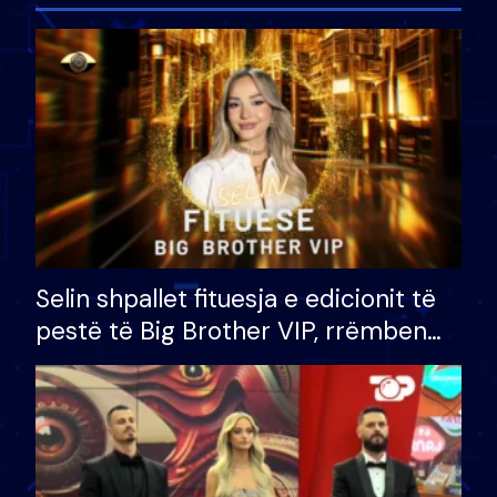
Selin shpallet fituesja e edicionit të
pestë të Big Brother VIP, rrëmben
çmimin e madh prej 100 mijë eurosh