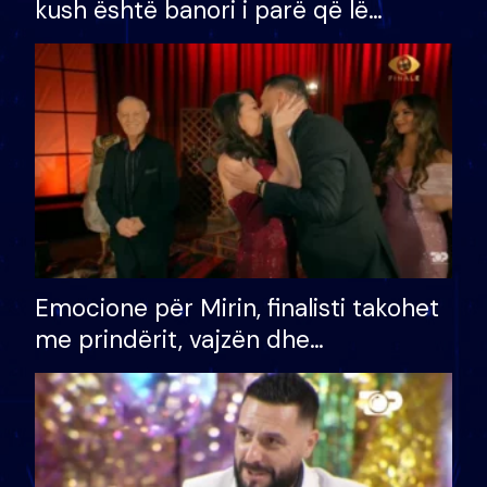
kush është banori i parë që lë
shtëpinë dhe humb mundësinë për
të fituar çmimin e madh
Emocione për Mirin, finalisti takohet
me prindërit, vajzën dhe
bashkëshorten: S’kemi ndonjë letër
divorci apo jo?