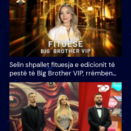
Selin shpallet fituesja e edicionit të
pestë të Big Brother VIP, rrëmben
çmimin e madh prej 100 mijë eurosh