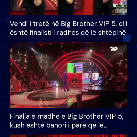
Vendi i tretë në Big Brother VIP 5, cili
është finalisti i radhës që lë shtëpinë
Finalja e madhe e Big Brother VIP 5,
kush është banori i parë që lë
shtëpinë dhe humb mundësinë për