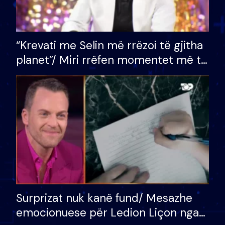
“Krevati me Selin më rrëzoi të gjitha
planet”/ Miri rrëfen momentet më të
bukura në shtëpinë e BB VIP: Do më
mungojë zilja e mëngjesit kur…
Surprizat nuk kanë fund/ Mesazhe
emocionuese për Ledion Liçon nga