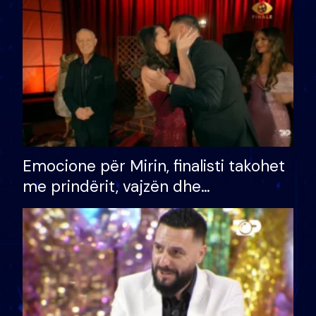
të fituar çmimin e madh
Emocione për Mirin, finalisti takohet
me prindërit, vajzën dhe
bashkëshorten: S’kemi ndonjë letër
divorci apo jo?