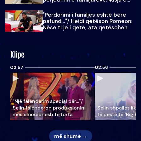
Julit…
"Përdorimi i familjes është bërë
pafund…"/ Heidi qetëson Romeon:
Nëse ti je i qetë, ata qetësohen
Klipe
02:57
02:56
"Një falenderim special për…"/
Selin falënderon produksionin
Selin shpallet fitu
mes emocionesh të forta
të pestë të ‘Big Br
më shumë →