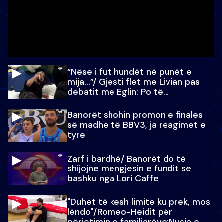
“Nëse i fut hundët në punët e
mija…”/ Gjesti flet me Livian pas
debatit me Eglin: Po të
paralajmëroj
Banorët shohin promon e finales
së madhe të BBV3, ja reagimet e
tyre
Zarf i bardhë/ Banorët do të
shijojnë mëngjesin e fundit së
bashku nga Lori Caffe
"Duhet të kesh limite ku prek, mos
lëndo"/Romeo-Heidit për
përjetimin e familjarëve:Nusja e