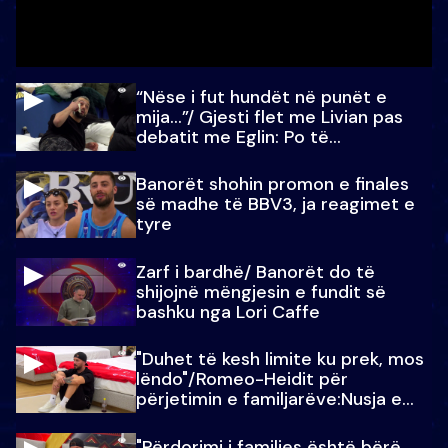
“Nëse i fut hundët në punët e
mija…”/ Gjesti flet me Livian pas
debatit me Eglin: Po të
paralajmëroj
Banorët shohin promon e finales
së madhe të BBV3, ja reagimet e
tyre
Zarf i bardhë/ Banorët do të
shijojnë mëngjesin e fundit së
bashku nga Lori Caffe
"Duhet të kesh limite ku prek, mos
lëndo"/Romeo-Heidit për
përjetimin e familjarëve:Nusja e
Julit…
"Përdorimi i familjes është bërë