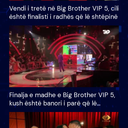
Vendi i tretë në Big Brother VIP 5, cili
është finalisti i radhës që lë shtëpinë
Finalja e madhe e Big Brother VIP 5,
kush është banori i parë që lë
shtëpinë dhe humb mundësinë për
të fituar çmimin e madh