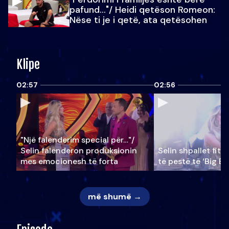
pafund…"/ Heidi qetëson Romeon:
Nëse ti je i qetë, ata qetësohen
Klipe
02:57
02:56
"Një falenderim special për…"/
Selin falënderon produksionin
Selin shpallet fitu
mes emocionesh të forta
të pestë të ‘Big Br
më shumë →