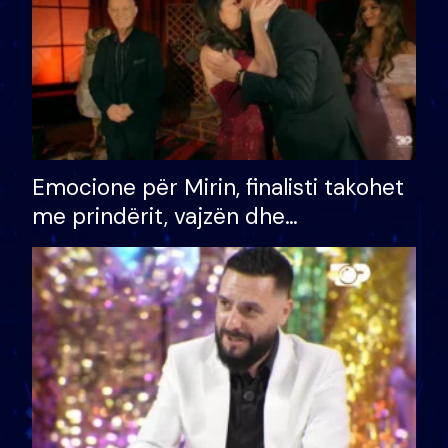
Emocione për Mirin, finalisti takohet
me prindërit, vajzën dhe
bashkëshorten: S’kemi ndonjë letër
divorci apo jo?