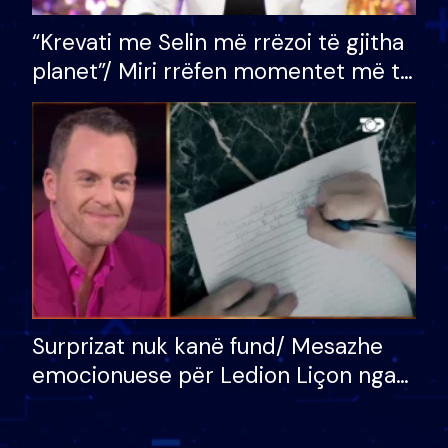
“Krevati me Selin më rrëzoi të gjitha
planet”/ Miri rrëfen momentet më të
bukura në shtëpinë e BB VIP: Do më
mungojë zilja e mëngjesit kur…
Surprizat nuk kanë fund/ Mesazhe
emocionuese për Ledion Liçon nga
nëna dhe fëmijët e tij, moderatori
nuk i mban dot lotët: Nuk meritoj…