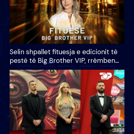
Selin shpallet fituesja e edicionit të
pestë të Big Brother VIP, rrëmben
çmimin e madh prej 100 mijë eurosh