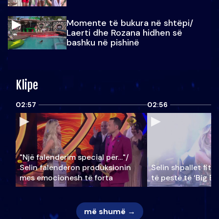
Momente të bukura në shtëpi/
Laerti dhe Rozana hidhen së
bashku në pishinë
Klipe
02:57
02:56
"Një falenderim special për…"/
Selin falënderon produksionin
Selin shpallet fitu
mes emocionesh të forta
të pestë të ‘Big Br
më shumë →