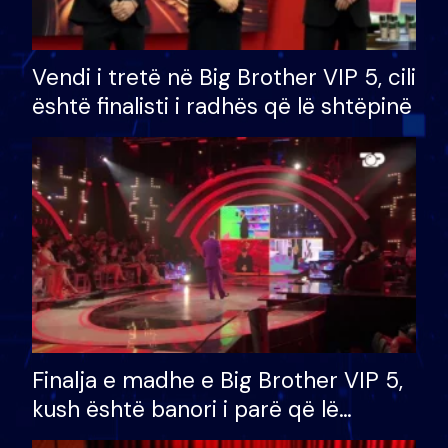
Vendi i tretë në Big Brother VIP 5, cili
është finalisti i radhës që lë shtëpinë
Finalja e madhe e Big Brother VIP 5,
kush është banori i parë që lë
shtëpinë dhe humb mundësinë për