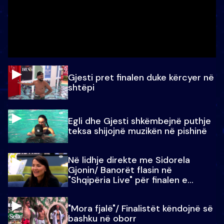
Gjesti pret finalen duke kërcyer në
shtëpi
Egli dhe Gjesti shkëmbejnë puthje
teksa shijojnë muzikën në pishinë
Në lidhje direkte me Sidorela
Gjonin/ Banorët flasin në
"Shqipëria Live" për finalen e
madhe
"Mora fjalë"/ Finalistët këndojnë së
bashku në oborr