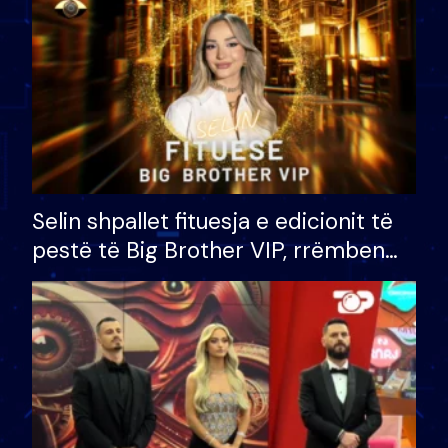
Selin shpallet fituesja e edicionit të
pestë të Big Brother VIP, rrëmben
çmimin e madh prej 100 mijë eurosh