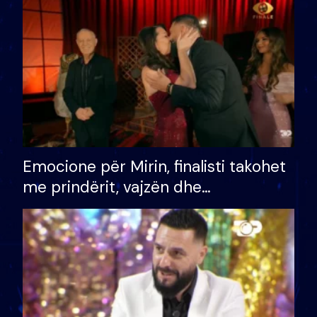
të fituar çmimin e madh
Emocione për Mirin, finalisti takohet
me prindërit, vajzën dhe
bashkëshorten: S’kemi ndonjë letër
divorci apo jo?