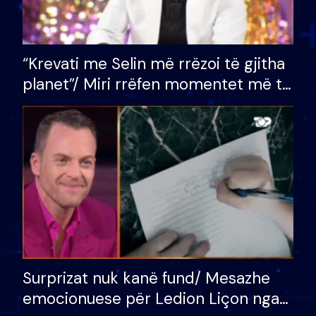
“Krevati me Selin më rrëzoi të gjitha
planet”/ Miri rrëfen momentet më të
bukura në shtëpinë e BB VIP: Do më
mungojë zilja e mëngjesit kur…
Surprizat nuk kanë fund/ Mesazhe
emocionuese për Ledion Liçon nga