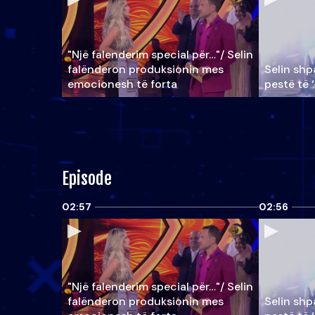
"Një falenderim special për…"/ Selin
falënderon produksionin mes
Selin shpa
emocionesh të forta
pestë të 
Episode
02:57
02:56
"Një falenderim special për…"/ Selin
falënderon produksionin mes
Selin shpa