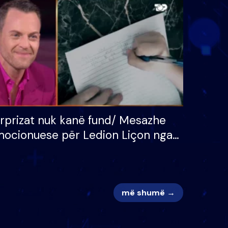
 për
S’kemi ndonjë letër divorci
adh
apo jo?
rprizat nuk kanë fund/ Mesazhe
ocionuese për Ledion Liçon nga
na dhe fëmijët e tij, moderatori
k i mban dot lotët: Nuk meritoj…
më shumë →