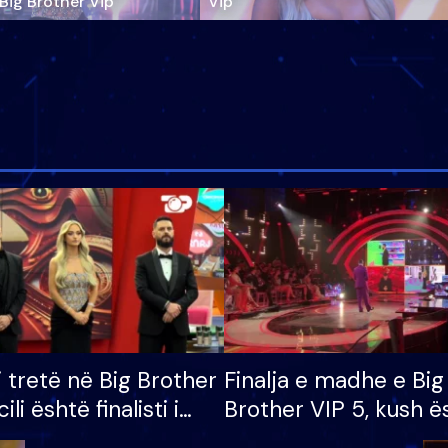
‘Big Brother Vip’
Vip"
i tretë në Big Brother
Finalja e madhe e Big
cili është finalisti i
Brother VIP 5, kush ë
 që lë shtëpinë
banori i parë që lë sh