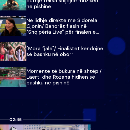
puthje teksa shijojnë muzikën
në pishinë
Në lidhje direkte me Sidorela
Gjonin/ Banorët flasin në
"Shqipëria Live" për finalen e
madhe
"Mora fjalë"/ Finalistët këndojnë
së bashku në oborr
Momente të bukura në shtëpi/
Laerti dhe Rozana hidhen së
bashku në pishinë
02:45