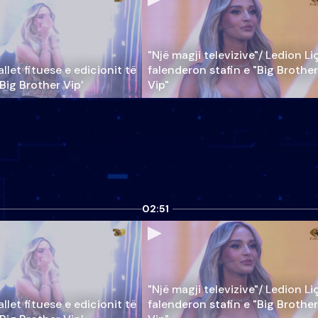
"Një magji televizive"/ Ledion Li
llet fituese e edicionit të
falenderon stafin e "Big Brother
‘Big Brother Vip’
Vip"
02:51
"Një magji televizive"/ Ledion Li
llet fituese e edicionit të
falenderon stafin e "Big Brother