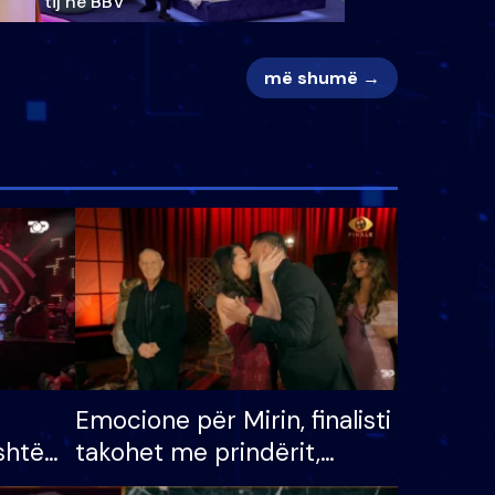
tij në BBV
më shumë →
Emocione për Mirin, finalisti
shtë
takohet me prindërit,
tëpinë
vajzën dhe bashkëshorten: