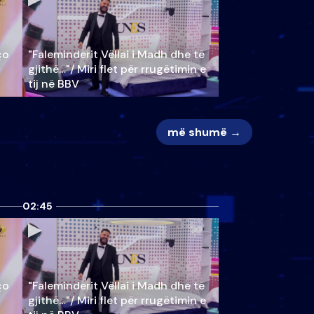
ço
"Faleminderit Vëllai i Madh dhe të
gjithë…"/ Miri flet për rrugëtimin e
tij në BBV
më shumë →
02:45
ço
"Faleminderit Vëllai i Madh dhe të
gjithë…"/ Miri flet për rrugëtimin e