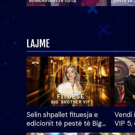
emocionesh të forta
pestë të 
LAJME
Selin shpallet fituesja e
Vendi 
edicionit të pestë të Big
VIP 5, 
Brother VIP, rrëmben
radhës