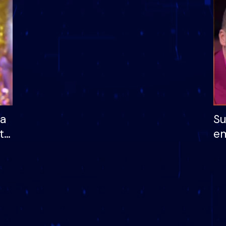
dhe humb mundësinë
të fituar çmimin e m
ha
Su
të
em
më
në
nu