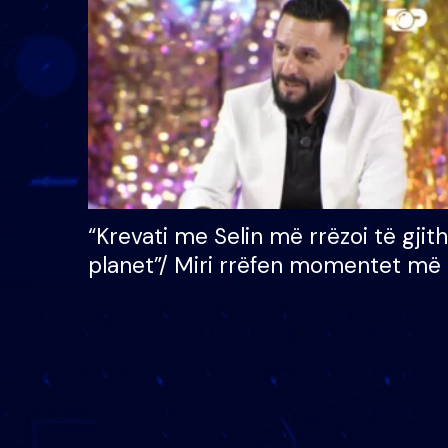
çmimin e madh prej 100
mijë eurosh
“Krevati me Selin më rrëzoi të gjit
planet”/ Miri rrëfen momentet më 
bukura në shtëpinë e BB VIP: Do 
mungojë zilja e mëngjesit kur…