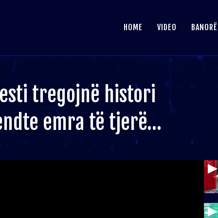
HOME
VIDEO
BANORË
esti tregojnë histori
endte emra të tjerë…