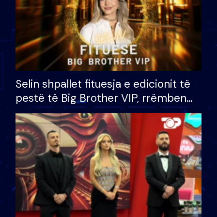
Selin shpallet fituesja e edicionit të
pestë të Big Brother VIP, rrëmben
çmimin e madh prej 100 mijë eurosh