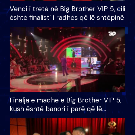
Vendi i tretë në Big Brother VIP 5, cili
është finalisti i radhës që lë shtëpinë
Finalja e madhe e Big Brother VIP 5,
kush është banori i parë që lë
shtëpinë dhe humb mundësinë për
të fituar çmimin e madh