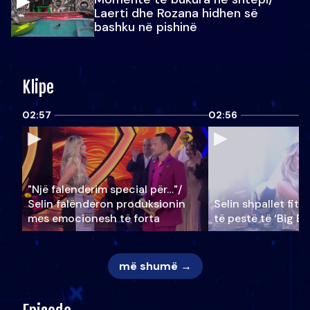
Laerti dhe Rozana hidhen së
bashku në pishinë
Klipe
02:57
02:56
"Një falenderim special për…"/
Selin falënderon produksionin
Selin shpallet fitu
mes emocionesh të forta
të pestë të ‘Big Br
më shumë →