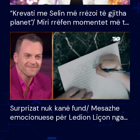
“Krevati me Selin më rrëzoi të gjitha
planet”/ Miri rrëfen momentet më të
bukura në shtëpinë e BB VIP: Do më
mungojë zilja e mëngjesit kur…
Surprizat nuk kanë fund/ Mesazhe
emocionuese për Ledion Liçon nga
nëna dhe fëmijët e tij, moderatori
nuk i mban dot lotët: Nuk meritoj…