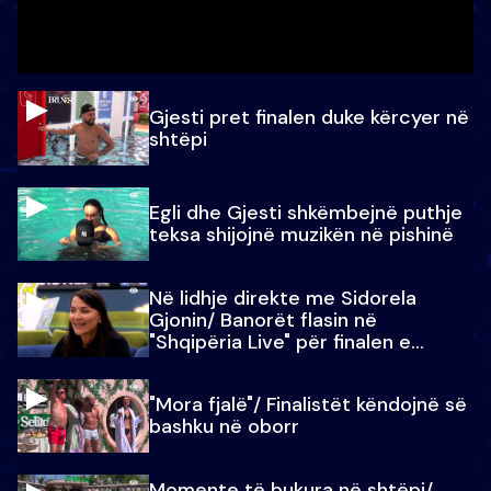
Gjesti pret finalen duke kërcyer në
shtëpi
Egli dhe Gjesti shkëmbejnë puthje
teksa shijojnë muzikën në pishinë
Në lidhje direkte me Sidorela
Gjonin/ Banorët flasin në
"Shqipëria Live" për finalen e
madhe
"Mora fjalë"/ Finalistët këndojnë së
bashku në oborr
Momente të bukura në shtëpi/