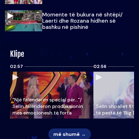
Momente të bukura në shtëpi/
Laerti dhe Rozana hidhen së
bashku në pishinë
Klipe
02:57
02:56
"Një falenderim special për…"/
Selin falënderon produksionin
Selin shpallet fitu
mes emocionesh të forta
të pestë të ‘Big Br
më shumë →