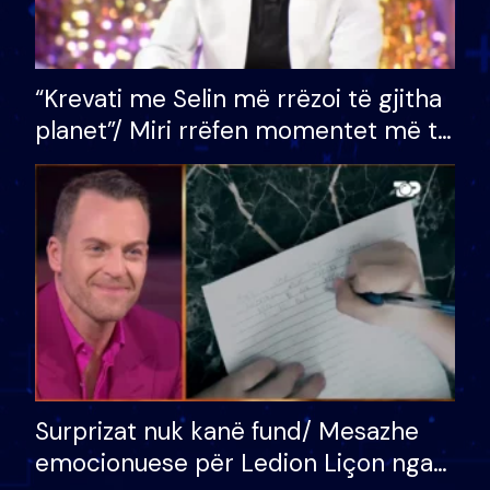
“Krevati me Selin më rrëzoi të gjitha
planet”/ Miri rrëfen momentet më të
bukura në shtëpinë e BB VIP: Do më
mungojë zilja e mëngjesit kur…
Surprizat nuk kanë fund/ Mesazhe
emocionuese për Ledion Liçon nga