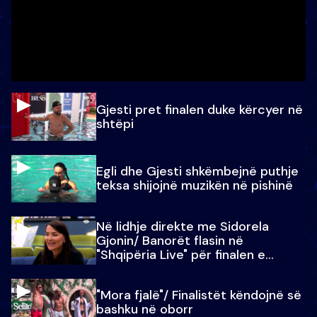
Gjesti pret finalen duke kërcyer në
shtëpi
Egli dhe Gjesti shkëmbejnë puthje
teksa shijojnë muzikën në pishinë
Në lidhje direkte me Sidorela
Gjonin/ Banorët flasin në
"Shqipëria Live" për finalen e
madhe
"Mora fjalë"/ Finalistët këndojnë së
bashku në oborr