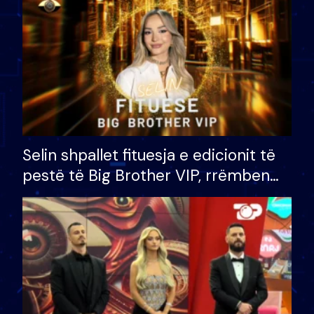
Selin shpallet fituesja e edicionit të
pestë të Big Brother VIP, rrëmben
çmimin e madh prej 100 mijë eurosh