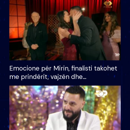
të fituar çmimin e madh
Emocione për Mirin, finalisti takohet
me prindërit, vajzën dhe
bashkëshorten: S’kemi ndonjë letër
divorci apo jo?