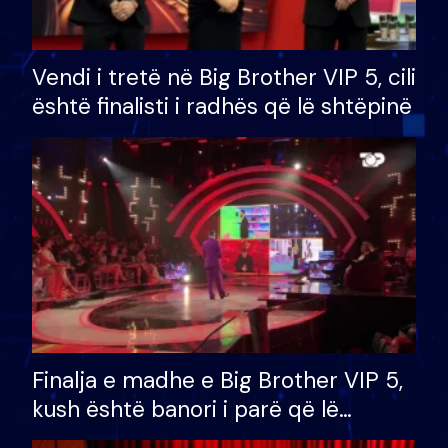
Vendi i tretë në Big Brother VIP 5, cili
është finalisti i radhës që lë shtëpinë
Finalja e madhe e Big Brother VIP 5,
kush është banori i parë që lë
shtëpinë dhe humb mundësinë për