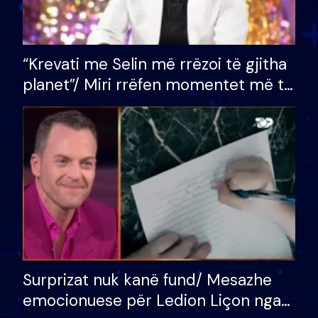
“Krevati me Selin më rrëzoi të gjitha
planet”/ Miri rrëfen momentet më të
bukura në shtëpinë e BB VIP: Do më
mungojë zilja e mëngjesit kur…
Surprizat nuk kanë fund/ Mesazhe
emocionuese për Ledion Liçon nga