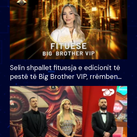
Selin shpallet fituesja e edicionit të
pestë të Big Brother VIP, rrëmben
çmimin e madh prej 100 mijë eurosh