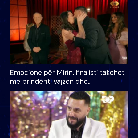
të fituar çmimin e madh
Emocione për Mirin, finalisti takohet
me prindërit, vajzën dhe
bashkëshorten: S’kemi ndonjë letër
divorci apo jo?