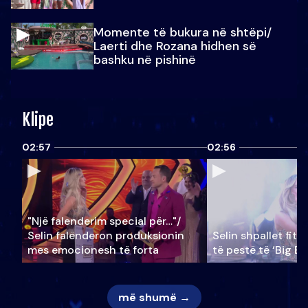
Momente të bukura në shtëpi/
Laerti dhe Rozana hidhen së
bashku në pishinë
Klipe
02:57
02:56
"Një falenderim special për…"/
Selin falënderon produksionin
Selin shpallet fitu
mes emocionesh të forta
të pestë të ‘Big Br
më shumë →