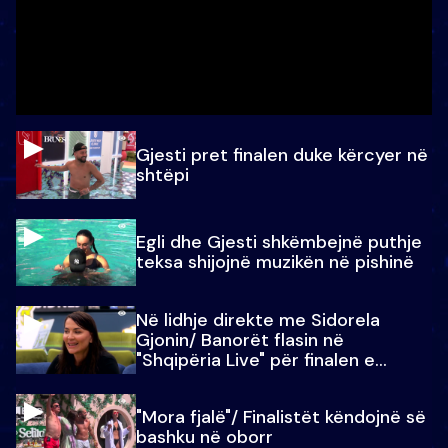
Gjesti pret finalen duke kërcyer në
shtëpi
Egli dhe Gjesti shkëmbejnë puthje
teksa shijojnë muzikën në pishinë
Në lidhje direkte me Sidorela
Gjonin/ Banorët flasin në
"Shqipëria Live" për finalen e
madhe
"Mora fjalë"/ Finalistët këndojnë së
bashku në oborr