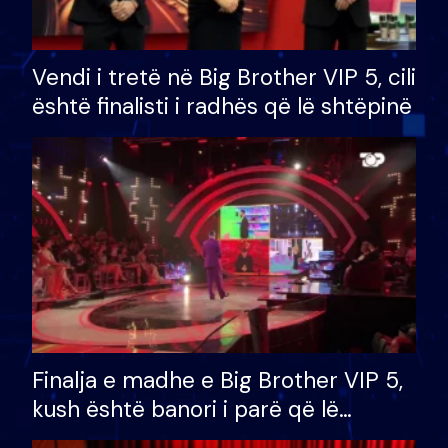
Vendi i tretë në Big Brother VIP 5, cili
është finalisti i radhës që lë shtëpinë
Finalja e madhe e Big Brother VIP 5,
kush është banori i parë që lë
shtëpinë dhe humb mundësinë për