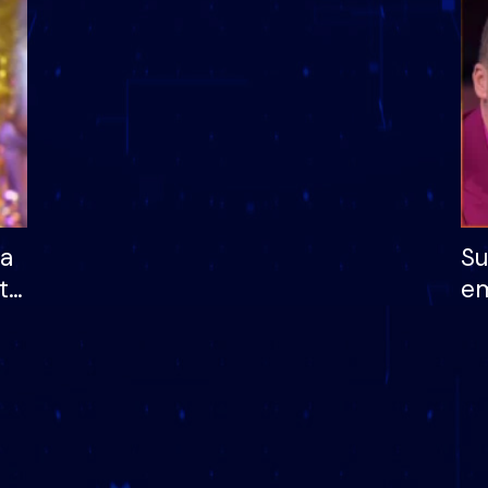
dhe humb mundësinë
të fituar çmimin e m
ha
Su
të
em
më
në
nu