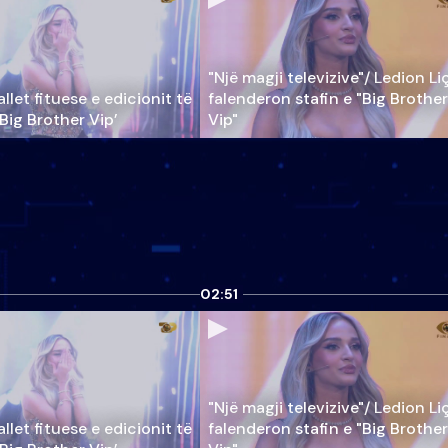
"Një magji televizive"/ Ledion Li
llet fituese e edicionit të
falenderon stafin e "Big Brother
‘Big Brother Vip’
Vip"
02:51
"Një magji televizive"/ Ledion Li
llet fituese e edicionit të
falenderon stafin e "Big Brother