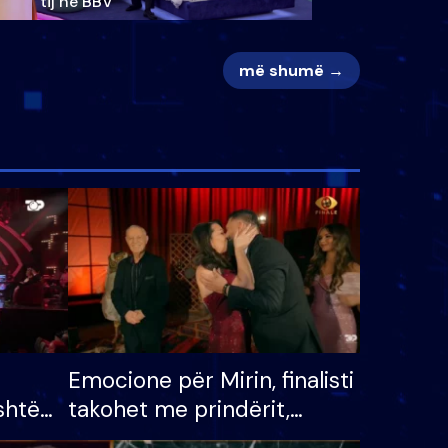
tij në BBV
më shumë →
Emocione për Mirin, finalisti
shtë
takohet me prindërit,
tëpinë
vajzën dhe bashkëshorten: