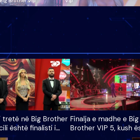
‘Big Brother Vip’
Vip"
i tretë në Big Brother
Finalja e madhe e Big
cili është finalisti i
Brother VIP 5, kush ë
 që lë shtëpinë
banori i parë që lë sh