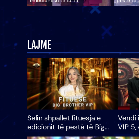
emocionesh të forta
pestë të 
LAJME
Selin shpallet fituesja e
Vendi 
edicionit të pestë të Big
VIP 5, 
Brother VIP, rrëmben
radhës