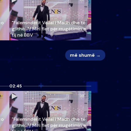
ço
"Faleminderit Vëllai i Madh dhe të
gjithë…"/ Miri flet për rrugëtimin e
tij në BBV
më shumë →
02:45
ço
"Faleminderit Vëllai i Madh dhe të
gjithë…"/ Miri flet për rrugëtimin e