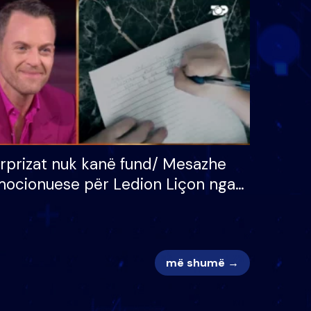
 për
S’kemi ndonjë letër divorci
adh
apo jo?
rprizat nuk kanë fund/ Mesazhe
ocionuese për Ledion Liçon nga
na dhe fëmijët e tij, moderatori
k i mban dot lotët: Nuk meritoj…
më shumë →