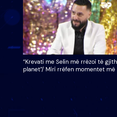
çmimin e madh prej 100
mijë eurosh
“Krevati me Selin më rrëzoi të gjit
planet”/ Miri rrëfen momentet më 
bukura në shtëpinë e BB VIP: Do 
mungojë zilja e mëngjesit kur…