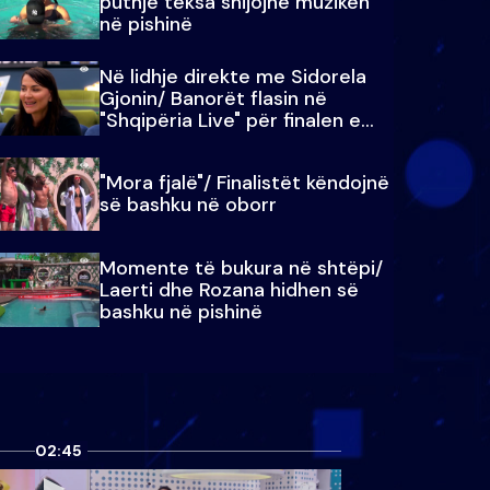
puthje teksa shijojnë muzikën
në pishinë
Në lidhje direkte me Sidorela
Gjonin/ Banorët flasin në
"Shqipëria Live" për finalen e
madhe
"Mora fjalë"/ Finalistët këndojnë
së bashku në oborr
Momente të bukura në shtëpi/
Laerti dhe Rozana hidhen së
bashku në pishinë
02:45