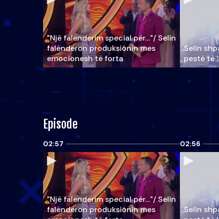
"Një falenderim special për…"/ Selin
falënderon produksionin mes
Selin shpa
emocionesh të forta
pestë të 
Episode
02:57
02:56
"Një falenderim special për…"/ Selin
falënderon produksionin mes
Selin shpa