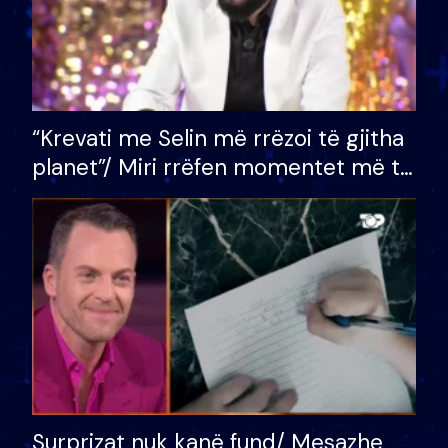
“Krevati me Selin më rrëzoi të gjitha
planet”/ Miri rrëfen momentet më të
bukura në shtëpinë e BB VIP: Do më
mungojë zilja e mëngjesit kur…
Surprizat nuk kanë fund/ Mesazhe