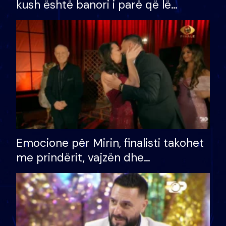
kush është banori i parë që lë
shtëpinë dhe humb mundësinë për
të fituar çmimin e madh
Emocione për Mirin, finalisti takohet
me prindërit, vajzën dhe
bashkëshorten: S’kemi ndonjë letër
divorci apo jo?