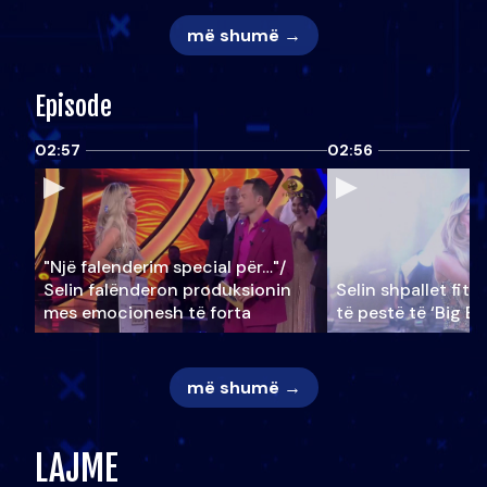
më shumë →
Episode
02:57
02:56
"Një falenderim special për…"/
Selin falënderon produksionin
Selin shpallet fitu
mes emocionesh të forta
të pestë të ‘Big Br
më shumë →
LAJME