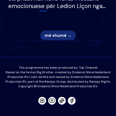
emocionuese për Ledion Liçon nga
nëna dhe fëmijët e tij, moderatori
nuk i mban dot lotët: Nuk meritoj…
më shumë →
This programme has been produced by:
Top Channel
Based on the format Big Brother, created by Endemol Shine Nederland
Producties B.V./John de Mol and owned by Endemol Shine Nederland
Producties BV., part of the Banijay Group, distributed by Banijay Rights.
Copyright © Endamol Shine Nederland Producties B.V.