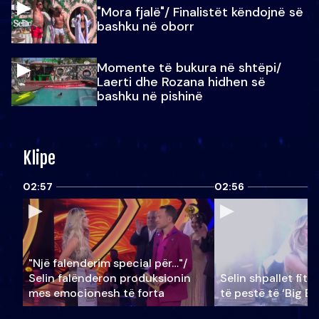
"Mora fjalë"/ Finalistët këndojnë së
bashku në oborr
Momente të bukura në shtëpi/
Laerti dhe Rozana hidhen së
bashku në pishinë
Klipe
02:57
02:56
"Një falenderim special për…"/
Selin falënderon produksionin
Selin shpallet fitu
mes emocionesh të forta
të pestë të ‘Big Br