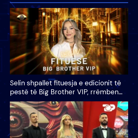
Selin shpallet fituesja e edicionit të
pestë të Big Brother VIP, rrëmben
çmimin e madh prej 100 mijë eurosh