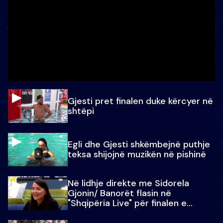
Gjesti pret finalen duke kërcyer në
shtëpi
Egli dhe Gjesti shkëmbejnë puthje
teksa shijojnë muzikën në pishinë
Në lidhje direkte me Sidorela
Gjonin/ Banorët flasin në
"Shqipëria Live" për finalen e
madhe