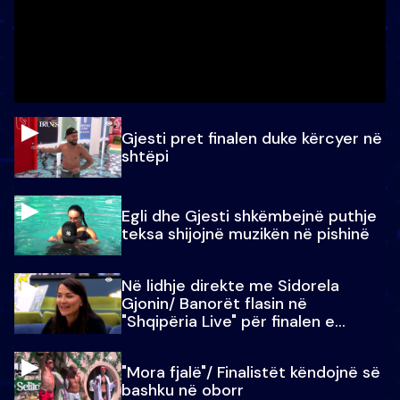
Gjesti pret finalen duke kërcyer në
shtëpi
Egli dhe Gjesti shkëmbejnë puthje
teksa shijojnë muzikën në pishinë
Në lidhje direkte me Sidorela
Gjonin/ Banorët flasin në
"Shqipëria Live" për finalen e
madhe
"Mora fjalë"/ Finalistët këndojnë së
bashku në oborr