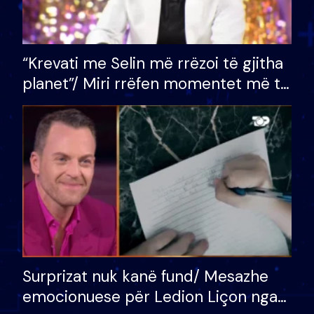
“Krevati me Selin më rrëzoi të gjitha
planet”/ Miri rrëfen momentet më të
bukura në shtëpinë e BB VIP: Do më
mungojë zilja e mëngjesit kur…
Surprizat nuk kanë fund/ Mesazhe
emocionuese për Ledion Liçon nga