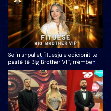
Selin shpallet fituesja e edicionit të
pestë të Big Brother VIP, rrëmben
çmimin e madh prej 100 mijë eurosh