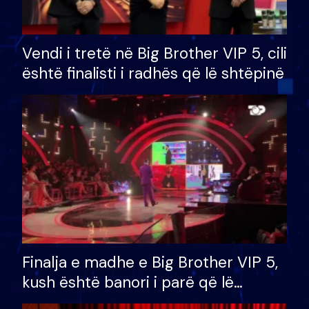
Vendi i tretë në Big Brother VIP 5, cili
është finalisti i radhës që lë shtëpinë
Finalja e madhe e Big Brother VIP 5,
kush është banori i parë që lë
shtëpinë dhe humb mundësinë për