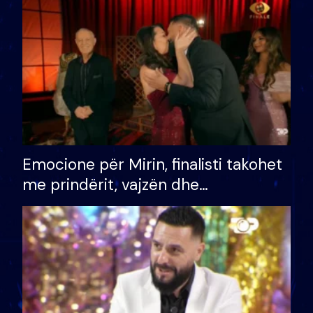
të fituar çmimin e madh
Emocione për Mirin, finalisti takohet
me prindërit, vajzën dhe
bashkëshorten: S’kemi ndonjë letër
divorci apo jo?