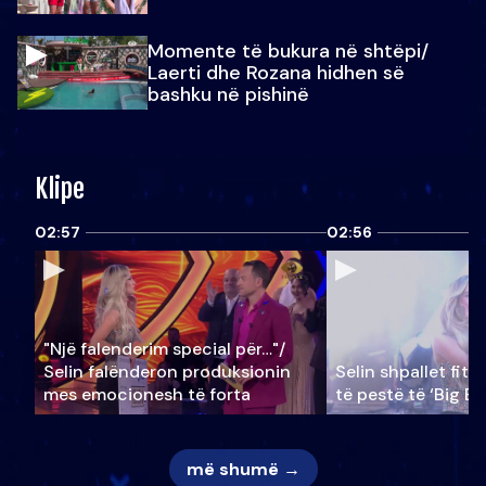
Momente të bukura në shtëpi/
Laerti dhe Rozana hidhen së
bashku në pishinë
Klipe
02:57
02:56
"Një falenderim special për…"/
Selin falënderon produksionin
Selin shpallet fitu
mes emocionesh të forta
të pestë të ‘Big Br
më shumë →