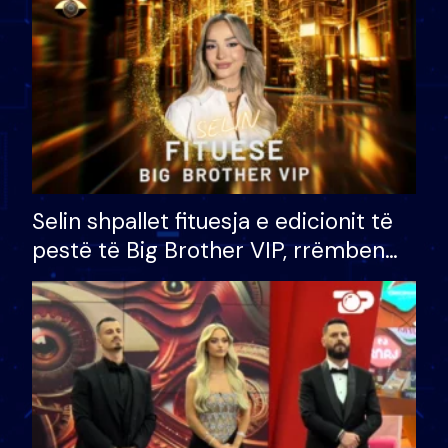
Selin shpallet fituesja e edicionit të
pestë të Big Brother VIP, rrëmben
çmimin e madh prej 100 mijë eurosh