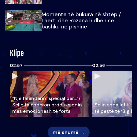
Momente të bukura në shtëpi/
Laerti dhe Rozana hidhen së
bashku në pishinë
Klipe
02:57
02:56
"Një falenderim special për…"/
Selin falënderon produksionin
Selin shpallet fitu
mes emocionesh të forta
të pestë të ‘Big Br
më shumë →