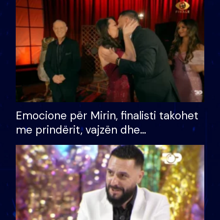
të fituar çmimin e madh
Emocione për Mirin, finalisti takohet
me prindërit, vajzën dhe
bashkëshorten: S’kemi ndonjë letër
divorci apo jo?