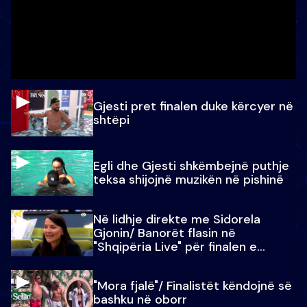
Gjesti pret finalen duke kërcyer në
shtëpi
Egli dhe Gjesti shkëmbejnë puthje
teksa shijojnë muzikën në pishinë
Në lidhje direkte me Sidorela
Gjonin/ Banorët flasin në
"Shqipëria Live" për finalen e
madhe
"Mora fjalë"/ Finalistët këndojnë së
bashku në oborr