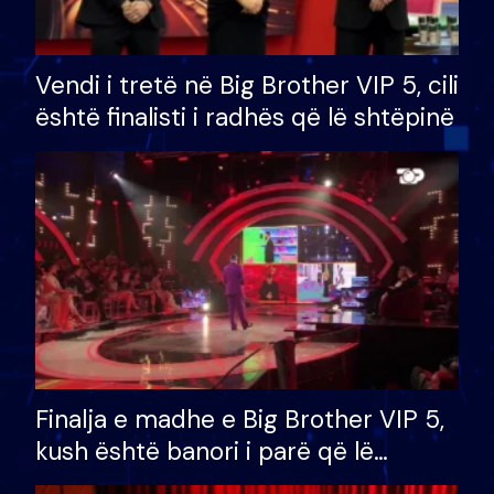
Vendi i tretë në Big Brother VIP 5, cili
është finalisti i radhës që lë shtëpinë
Finalja e madhe e Big Brother VIP 5,
kush është banori i parë që lë
shtëpinë dhe humb mundësinë për