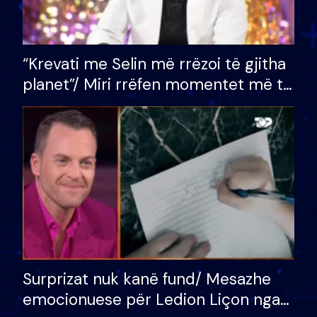
“Krevati me Selin më rrëzoi të gjitha
planet”/ Miri rrëfen momentet më të
bukura në shtëpinë e BB VIP: Do më
mungojë zilja e mëngjesit kur…
Surprizat nuk kanë fund/ Mesazhe
emocionuese për Ledion Liçon nga