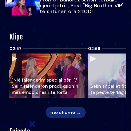
njëri-tjetrit, Post "Big Brother VIP"
të shtunën ora 21:00!
Klipe
02:57
02:56
"Një falenderim special për…"/
Selin falënderon produksionin
Selin shpallet fitu
mes emocionesh të forta
të pestë të ‘Big Br
më shumë →