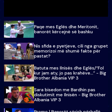
Paqe mes Eglës dhe Meritonit,
banorët kërcejnë së bashku
Nis sfida e pyetjeve, cili nga grupet
memorizoi më shumë fakte për
pastat?
Batuta mes Ilnisës dhe Eglës/“Fol
kur jam aty, jo pas krahëve…” - Big
Brother Albania VIP 3
Sara bisedon me Bardhin pas
diskutimit me Ilnisën - Big Brother
Albania VIP 3
Promo l Banorët sërish përballë