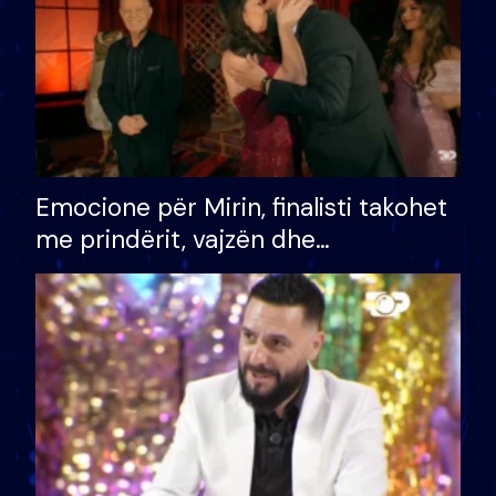
Emocione për Mirin, finalisti takohet
me prindërit, vajzën dhe
bashkëshorten: S’kemi ndonjë letër
divorci apo jo?