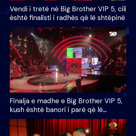
Vendi i tretë në Big Brother VIP 5, cili
është finalisti i radhës që lë shtëpinë
Finalja e madhe e Big Brother VIP 5,
kush është banori i parë që lë
shtëpinë dhe humb mundësinë për
të fituar çmimin e madh