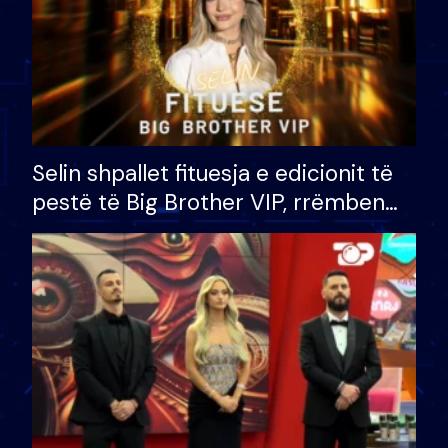
Selin shpallet fituesja e edicionit të
pestë të Big Brother VIP, rrëmben
çmimin e madh prej 100 mijë eurosh