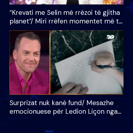
“Krevati me Selin më rrëzoi të gjitha
planet”/ Miri rrëfen momentet më të
bukura në shtëpinë e BB VIP: Do më
mungojë zilja e mëngjesit kur…
Surprizat nuk kanë fund/ Mesazhe
emocionuese për Ledion Liçon nga
nëna dhe fëmijët e tij, moderatori
nuk i mban dot lotët: Nuk meritoj…