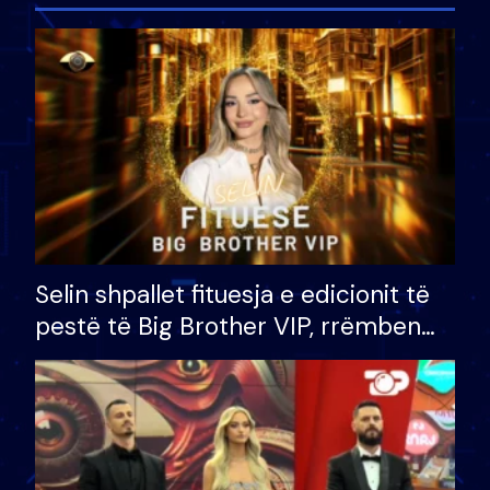
Selin shpallet fituesja e edicionit të
pestë të Big Brother VIP, rrëmben
çmimin e madh prej 100 mijë eurosh