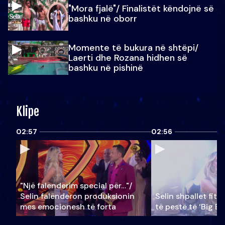
"Mora fjalë"/ Finalistët këndojnë së
bashku në oborr
Momente të bukura në shtëpi/
Laerti dhe Rozana hidhen së
bashku në pishinë
Klipe
02:57
02:56
"Një falenderim special për…"/
Selin falënderon produksionin
Selin shpallet fitu
mes emocionesh të forta
të pestë të ‘Big Br