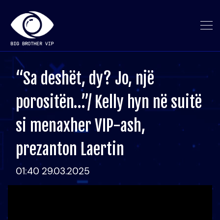
“Sa deshët, dy? Jo, një
porositën…”/ Kelly hyn në suitë
si menaxher VIP-ash,
prezanton Laertin
01:40 29.03.2025