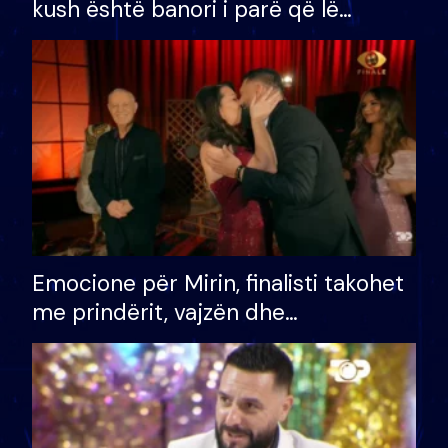
kush është banori i parë që lë
shtëpinë dhe humb mundësinë për
të fituar çmimin e madh
Emocione për Mirin, finalisti takohet
me prindërit, vajzën dhe
bashkëshorten: S’kemi ndonjë letër
divorci apo jo?