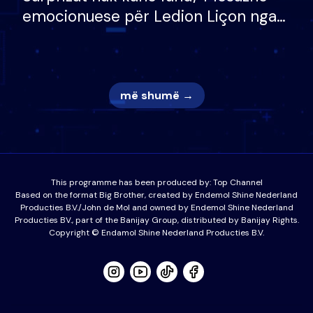
emocionuese për Ledion Liçon nga
nëna dhe fëmijët e tij, moderatori
nuk i mban dot lotët: Nuk meritoj…
më shumë →
This programme has been produced by:
Top Channel
Based on the format Big Brother, created by Endemol Shine Nederland
Producties B.V./John de Mol and owned by Endemol Shine Nederland
Producties BV., part of the Banijay Group, distributed by Banijay Rights.
Copyright © Endamol Shine Nederland Producties B.V.