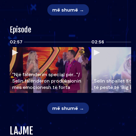
më shumë →
Episode
02:57
02:56
"Një falenderim special për…"/
Selin falënderon produksionin
Selin shpallet fitu
mes emocionesh të forta
të pestë të ‘Big Br
më shumë →
LAJME