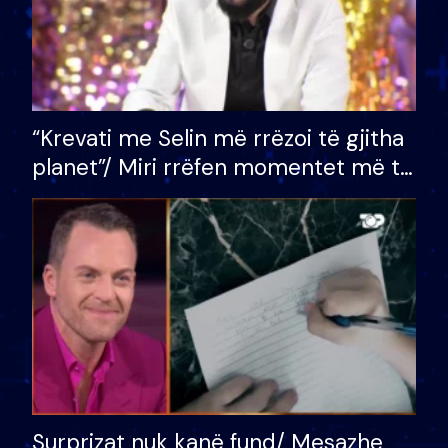
“Krevati me Selin më rrëzoi të gjitha
planet”/ Miri rrëfen momentet më të
bukura në shtëpinë e BB VIP: Do më
mungojë zilja e mëngjesit kur…
Surprizat nuk kanë fund/ Mesazhe