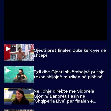
Gjesti pret finalen duke kërcyer në
shtëpi
Egli dhe Gjesti shkëmbejnë puthje
teksa shijojnë muzikën në pishinë
Në lidhje direkte me Sidorela
Gjonin/ Banorët flasin në
"Shqipëria Live" për finalen e
madhe