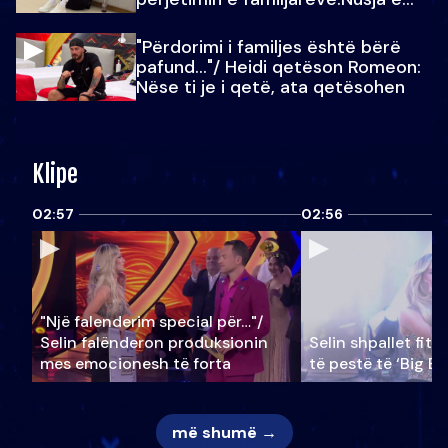
Julit…
"Përdorimi i familjes është bërë
pafund…"/ Heidi qetëson Romeon:
Nëse ti je i qetë, ata qetësohen
Klipe
02:57
02:56
"Një falenderim special për…"/
Selin falënderon produksionin
Selin shpallet fitu
mes emocionesh të forta
të pestë të ‘Big Br
më shumë →