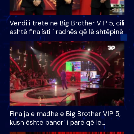
Vendi i tretë në Big Brother VIP 5, cili
është finalisti i radhës që lë shtëpinë
Finalja e madhe e Big Brother VIP 5,
kush është banori i parë që lë
shtëpinë dhe humb mundësinë për