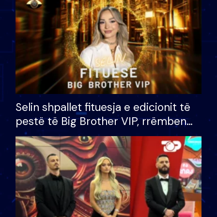
Selin shpallet fituesja e edicionit të
pestë të Big Brother VIP, rrëmben
çmimin e madh prej 100 mijë eurosh