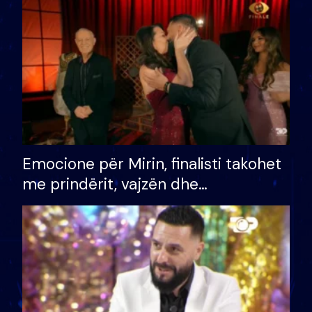
të fituar çmimin e madh
Emocione për Mirin, finalisti takohet
me prindërit, vajzën dhe
bashkëshorten: S’kemi ndonjë letër
divorci apo jo?