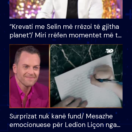
“Krevati me Selin më rrëzoi të gjitha
planet”/ Miri rrëfen momentet më të
bukura në shtëpinë e BB VIP: Do më
mungojë zilja e mëngjesit kur…
Surprizat nuk kanë fund/ Mesazhe
emocionuese për Ledion Liçon nga