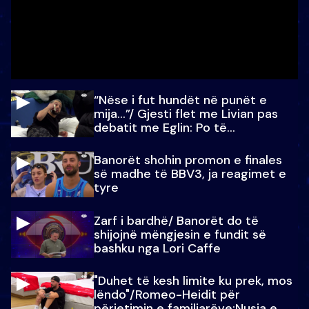
“Nëse i fut hundët në punët e
mija…”/ Gjesti flet me Livian pas
debatit me Eglin: Po të
paralajmëroj
Banorët shohin promon e finales
së madhe të BBV3, ja reagimet e
tyre
Zarf i bardhë/ Banorët do të
shijojnë mëngjesin e fundit së
bashku nga Lori Caffe
"Duhet të kesh limite ku prek, mos
lëndo"/Romeo-Heidit për
përjetimin e familjarëve:Nusja e