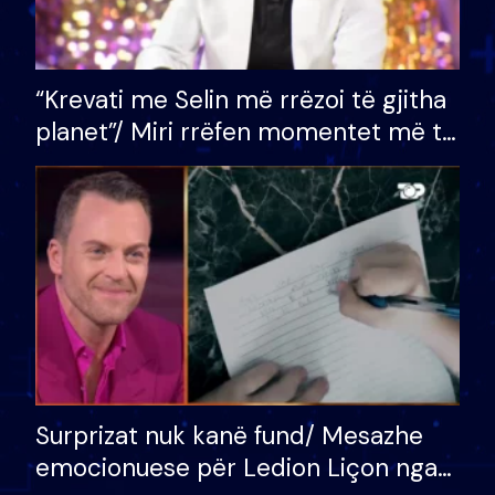
“Krevati me Selin më rrëzoi të gjitha
planet”/ Miri rrëfen momentet më të
bukura në shtëpinë e BB VIP: Do më
mungojë zilja e mëngjesit kur…
Surprizat nuk kanë fund/ Mesazhe
emocionuese për Ledion Liçon nga