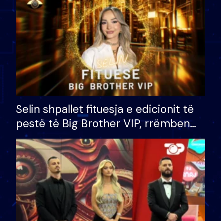
Selin shpallet fituesja e edicionit të
pestë të Big Brother VIP, rrëmben
çmimin e madh prej 100 mijë eurosh