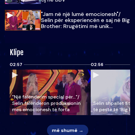
"Jam në një lumë emocionesh"/
Selin për eksperiencën e saj në Big
Brother: Rrugëtimi më unik…
Klipe
02:57
02:56
"Një falenderim special për…"/
Selin falënderon produksionin
Selin shpallet fitu
mes emocionesh të forta
të pestë të ‘Big Br
më shumë →