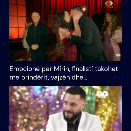
të fituar çmimin e madh
Emocione për Mirin, finalisti takohet
me prindërit, vajzën dhe
bashkëshorten: S’kemi ndonjë letër
divorci apo jo?