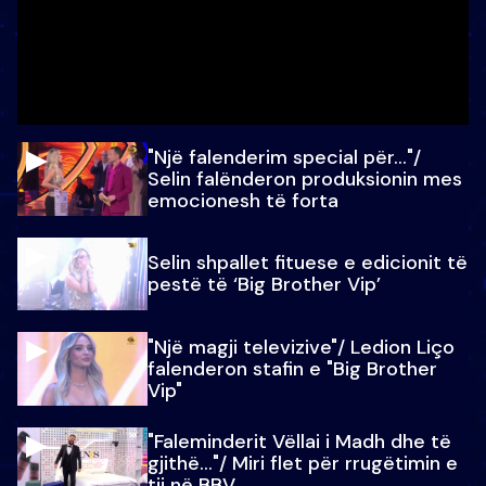
"Një falenderim special për…"/
Selin falënderon produksionin mes
emocionesh të forta
Selin shpallet fituese e edicionit të
pestë të ‘Big Brother Vip’
"Një magji televizive"/ Ledion Liço
falenderon stafin e "Big Brother
Vip"
"Faleminderit Vëllai i Madh dhe të
gjithë…"/ Miri flet për rrugëtimin e
tij në BBV