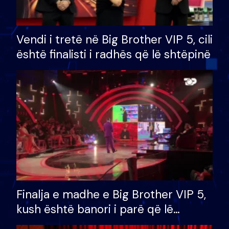
Vendi i tretë në Big Brother VIP 5, cili
është finalisti i radhës që lë shtëpinë
Finalja e madhe e Big Brother VIP 5,
kush është banori i parë që lë
shtëpinë dhe humb mundësinë për