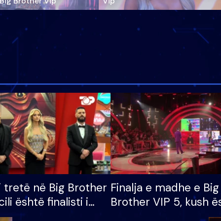
‘Big Brother Vip’
Vip"
i tretë në Big Brother
Finalja e madhe e Big
cili është finalisti i
Brother VIP 5, kush ë
 që lë shtëpinë
banori i parë që lë sh