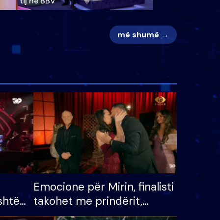
tij në BBV
më shumë →
Emocione për Mirin, finalisti
shtë
takohet me prindërit,
tëpinë
vajzën dhe bashkëshorten: