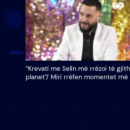
çmimin e madh prej 100
mijë eurosh
“Krevati me Selin më rrëzoi të gjit
planet”/ Miri rrëfen momentet më 
bukura në shtëpinë e BB VIP: Do 
mungojë zilja e mëngjesit kur…