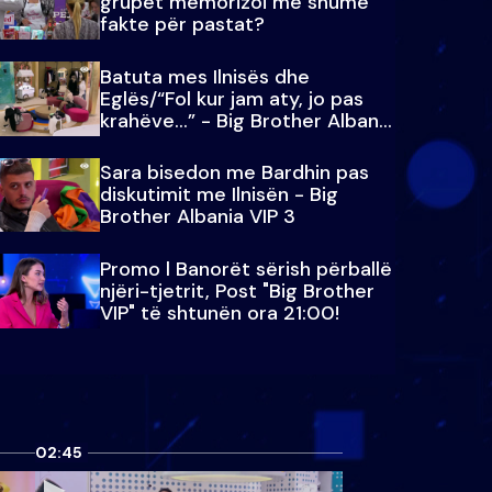
grupet memorizoi më shumë
fakte për pastat?
Batuta mes Ilnisës dhe
Eglës/“Fol kur jam aty, jo pas
krahëve…” - Big Brother Albania
VIP 3
Sara bisedon me Bardhin pas
diskutimit me Ilnisën - Big
Brother Albania VIP 3
Promo l Banorët sërish përballë
njëri-tjetrit, Post "Big Brother
VIP" të shtunën ora 21:00!
02:45