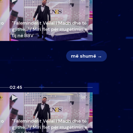
ço
"Faleminderit Vëllai i Madh dhe të
gjithë…"/ Miri flet për rrugëtimin e
tij në BBV
më shumë →
02:45
ço
"Faleminderit Vëllai i Madh dhe të
gjithë…"/ Miri flet për rrugëtimin e