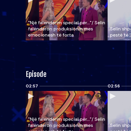
"Një falenderim special për…"/ Selin
falënderon produksionin mes
Selin shpa
emocionesh të forta
pestë të 
Episode
02:57
02:56
"Një falenderim special për…"/ Selin
falënderon produksionin mes
Selin shpa