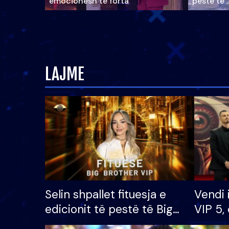
emocionesh të forta
pestë të 
LAJME
Selin shpallet fituesja e
Vendi 
edicionit të pestë të Big
VIP 5, 
Brother VIP, rrëmben
radhës