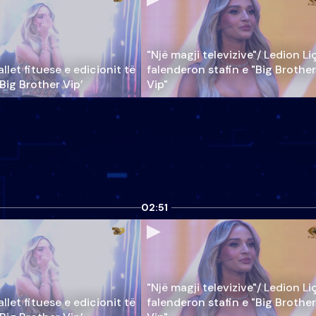
"Një magji televizive"/ Ledion Li
llet fituese e edicionit të
falenderon stafin e "Big Brother
‘Big Brother Vip’
Vip"
02:51
"Një magji televizive"/ Ledion Li
llet fituese e edicionit të
falenderon stafin e "Big Brother