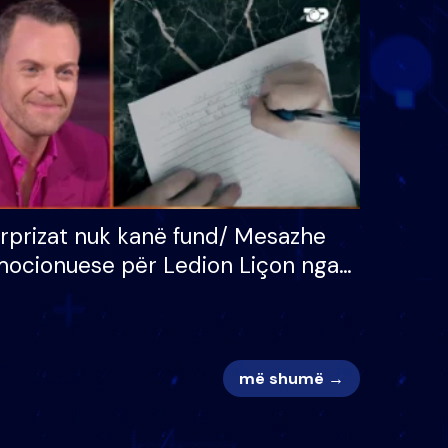
 për
S’kemi ndonjë letër divorci
adh
apo jo?
rprizat nuk kanë fund/ Mesazhe
ocionuese për Ledion Liçon nga
na dhe fëmijët e tij, moderatori
k i mban dot lotët: Nuk meritoj…
më shumë →