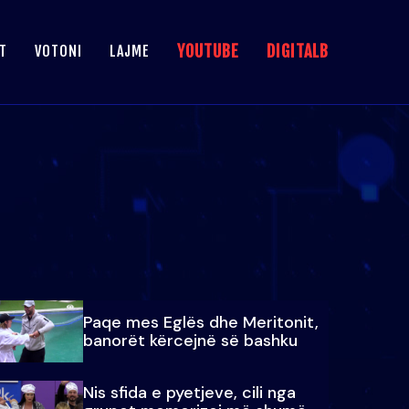
YOUTUBE
DIGITALB
T
VOTONI
LAJME
Paqe mes Eglës dhe Meritonit,
banorët kërcejnë së bashku
Nis sfida e pyetjeve, cili nga