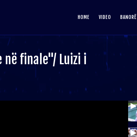
HOME
VIDEO
BANORË
në finale"/ Luizi i