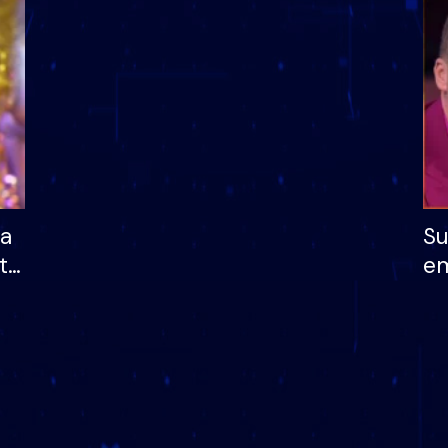
dhe humb mundësinë
të fituar çmimin e m
ha
Su
të
em
më
në
nu