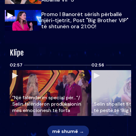
Promo l Banorët sërish përballë
njëri-tjetrit, Post "Big Brother VIP"
të shtunën ora 21:00!
Klipe
02:57
02:56
"Një falenderim special për…"/
Selin falënderon produksionin
Selin shpallet fitu
mes emocionesh të forta
të pestë të ‘Big Br
më shumë →