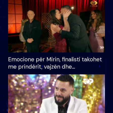
të fituar çmimin e madh
Emocione për Mirin, finalisti takohet
me prindërit, vajzën dhe
bashkëshorten: S’kemi ndonjë letër
divorci apo jo?