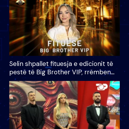
Selin shpallet fituesja e edicionit të
pestë të Big Brother VIP, rrëmben
çmimin e madh prej 100 mijë eurosh