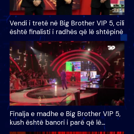
Vendi i tretë në Big Brother VIP 5, cili
është finalisti i radhës që lë shtëpinë
Finalja e madhe e Big Brother VIP 5,
kush është banori i parë që lë
shtëpinë dhe humb mundësinë për