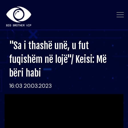
"Sa i thashë unë, u fut
fuqishëm në lojë"/ Keisi: Më
bëri habi
16:03 20.03.2023