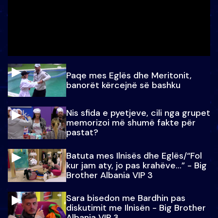
Paqe mes Eglës dhe Meritonit,
banorët kërcejnë së bashku
Nis sfida e pyetjeve, cili nga grupet
memorizoi më shumë fakte për
pastat?
Batuta mes Ilnisës dhe Eglës/“Fol
kur jam aty, jo pas krahëve…” - Big
Brother Albania VIP 3
Sara bisedon me Bardhin pas
diskutimit me Ilnisën - Big Brother
Albania VIP 3