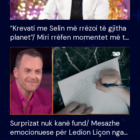
“Krevati me Selin më rrëzoi të gjitha
planet”/ Miri rrëfen momentet më të
bukura në shtëpinë e BB VIP: Do më
mungojë zilja e mëngjesit kur…
Surprizat nuk kanë fund/ Mesazhe
emocionuese për Ledion Liçon nga