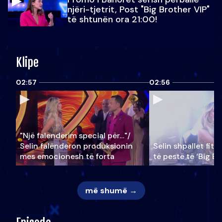
njëri-tjetrit, Post "Big Brother VIP"
të shtunën ora 21:00!
Klipe
02:57
02:56
"Një falenderim special për…"/
Selin falënderon produksionin
Selin shpallet fitu
mes emocionesh të forta
të pestë të ‘Big Br
më shumë →