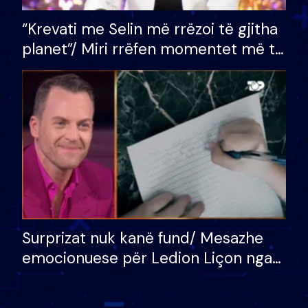
“Krevati me Selin më rrëzoi të gjitha
planet”/ Miri rrëfen momentet më të
bukura në shtëpinë e BB VIP: Do më
mungojë zilja e mëngjesit kur…
Surprizat nuk kanë fund/ Mesazhe
emocionuese për Ledion Liçon nga
nëna dhe fëmijët e tij, moderatori
nuk i mban dot lotët: Nuk meritoj…