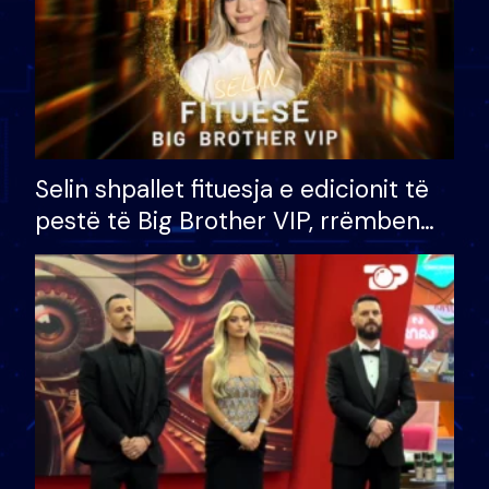
Selin shpallet fituesja e edicionit të
pestë të Big Brother VIP, rrëmben
çmimin e madh prej 100 mijë eurosh