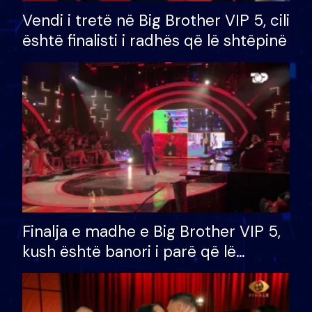
Vendi i tretë në Big Brother VIP 5, cili
është finalisti i radhës që lë shtëpinë
Finalja e madhe e Big Brother VIP 5,
kush është banori i parë që lë
shtëpinë dhe humb mundësinë për
të fituar çmimin e madh