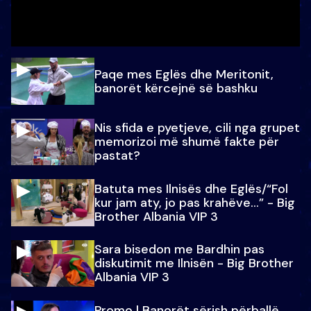
Paqe mes Eglës dhe Meritonit,
banorët kërcejnë së bashku
Nis sfida e pyetjeve, cili nga grupet
memorizoi më shumë fakte për
pastat?
Batuta mes Ilnisës dhe Eglës/“Fol
kur jam aty, jo pas krahëve…” - Big
Brother Albania VIP 3
Sara bisedon me Bardhin pas
diskutimit me Ilnisën - Big Brother
Albania VIP 3
Promo l Banorët sërish përballë