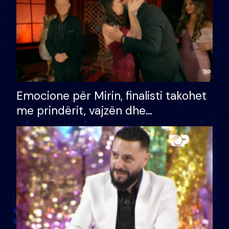
Emocione për Mirin, finalisti takohet
me prindërit, vajzën dhe
bashkëshorten: S’kemi ndonjë letër
divorci apo jo?