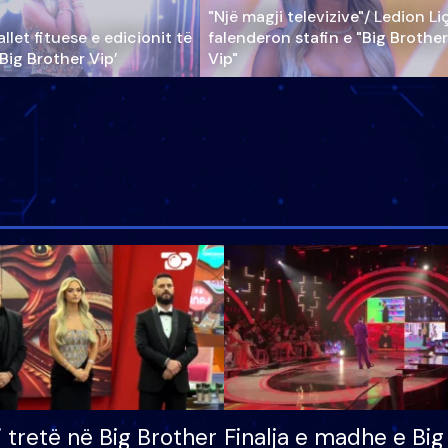
"Një magji televizive"/ Ledion Li
llet fituese e edicionit të
falenderon stafin e "Big Brother
‘Big Brother Vip’
Vip"
i tretë në Big Brother
Finalja e madhe e Big