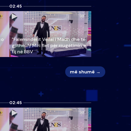
02:45
ço
"Faleminderit Vëllai i Madh dhe të
gjithë…"/ Miri flet për rrugëtimin e
tij në BBV
më shumë →
02:45