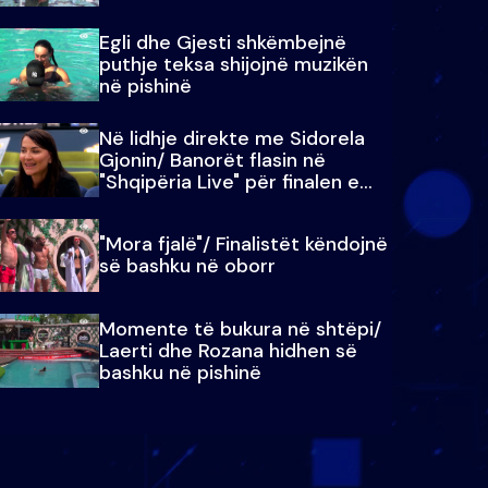
Egli dhe Gjesti shkëmbejnë
puthje teksa shijojnë muzikën
në pishinë
Në lidhje direkte me Sidorela
Gjonin/ Banorët flasin në
"Shqipëria Live" për finalen e
madhe
"Mora fjalë"/ Finalistët këndojnë
së bashku në oborr
Momente të bukura në shtëpi/
Laerti dhe Rozana hidhen së
bashku në pishinë