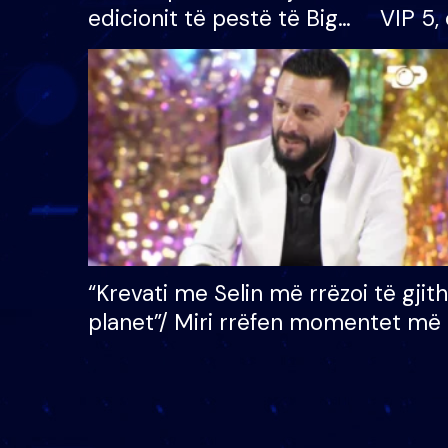
edicionit të pestë të Big
VIP 5, 
Brother VIP, rrëmben
radhës
çmimin e madh prej 100
mijë eurosh
“Krevati me Selin më rrëzoi të gjit
planet”/ Miri rrëfen momentet më 
bukura në shtëpinë e BB VIP: Do 
mungojë zilja e mëngjesit kur…