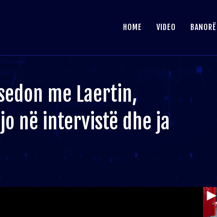
HOME
VIDEO
BANORË
isedon me Laertin,
o në intervistë dhe ja