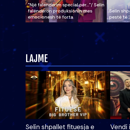
"Një falenderim special për…"/ Selin
falënderon produksionin mes
Selin shpa
emocionesh të forta
pestë të 
LAJME
Selin shpallet fituesja e
Vendi 