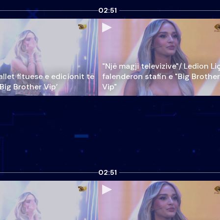
02:51
"Një magji televizive"/ Ledion Li
llet fituese e edicionit të
falenderon stafin e "Big Brother
‘Big Brother Vip’
Vip"
02:51