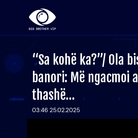
“Sa kohë ka?”/ Ola b
banori: Më ngacmoi aj
thashë…
03:46 25.02.2025