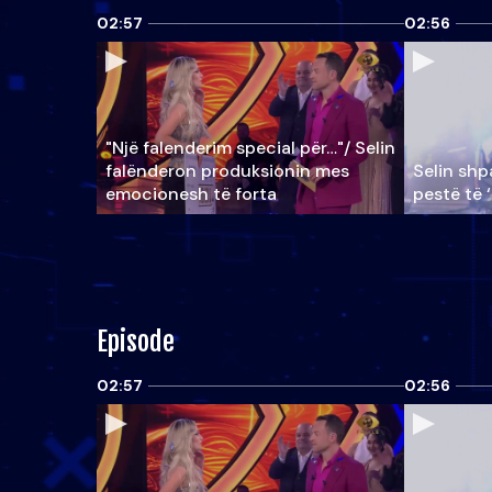
02:57
02:56
"Një falenderim special për…"/ Selin
falënderon produksionin mes
Selin shpa
emocionesh të forta
pestë të 
Episode
02:57
02:56