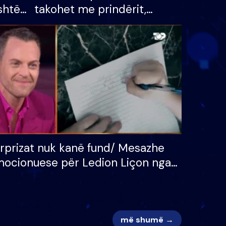
shtë
takohet me prindërit,
tëpinë
vajzën dhe bashkëshorten:
 për
S’kemi ndonjë letër divorci
adh
apo jo?
rprizat nuk kanë fund/ Mesazhe
ocionuese për Ledion Liçon nga
na dhe fëmijët e tij, moderatori
k i mban dot lotët: Nuk meritoj…
më shumë →