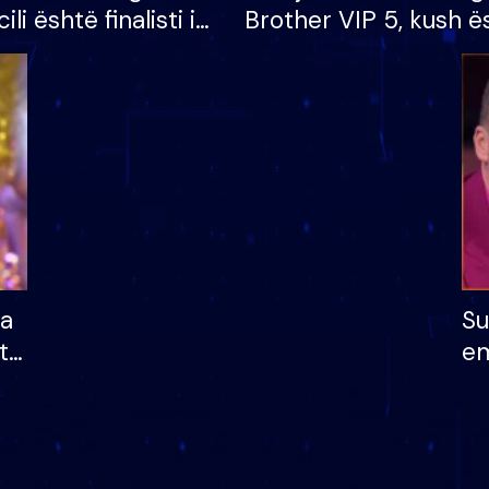
cili është finalisti i
Brother VIP 5, kush ë
 që lë shtëpinë
banori i parë që lë sh
dhe humb mundësinë
të fituar çmimin e m
ha
Su
të
em
më
në
nu