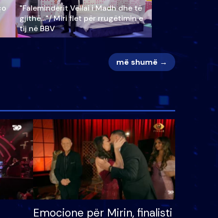
ço
"Faleminderit Vëllai i Madh dhe të
gjithë…"/ Miri flet për rrugëtimin e
tij në BBV
më shumë →
Emocione për Mirin, finalisti