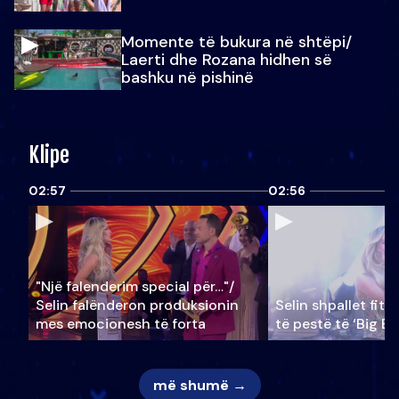
Momente të bukura në shtëpi/
Laerti dhe Rozana hidhen së
bashku në pishinë
Klipe
02:57
02:56
"Një falenderim special për…"/
Selin falënderon produksionin
Selin shpallet fitu
mes emocionesh të forta
të pestë të ‘Big Br
më shumë →