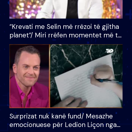
“Krevati me Selin më rrëzoi të gjitha
planet”/ Miri rrëfen momentet më të
bukura në shtëpinë e BB VIP: Do më
mungojë zilja e mëngjesit kur…
Surprizat nuk kanë fund/ Mesazhe
emocionuese për Ledion Liçon nga