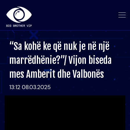
“Sa kohë ke që nuk je në një
marrëdhënie?”/ Vijon biseda
mes Amberit dhe Valbonës
13:12 08.03.2025