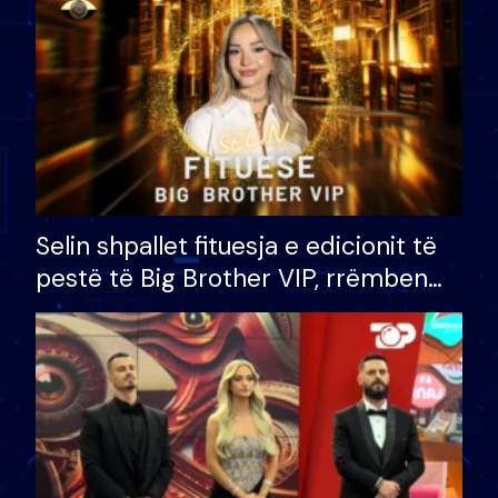
Selin shpallet fituesja e edicionit të
pestë të Big Brother VIP, rrëmben
çmimin e madh prej 100 mijë eurosh