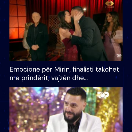
të fituar çmimin e madh
Emocione për Mirin, finalisti takohet
me prindërit, vajzën dhe
bashkëshorten: S’kemi ndonjë letër
divorci apo jo?