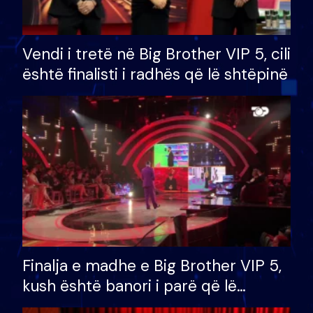
Vendi i tretë në Big Brother VIP 5, cili
është finalisti i radhës që lë shtëpinë
Finalja e madhe e Big Brother VIP 5,
kush është banori i parë që lë
shtëpinë dhe humb mundësinë për