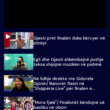
Gjesti pret finalen duke kërcyer në
shtëpi
Egli dhe Gjesti shkëmbejnë puthje
teksa shijojnë muzikën në pishinë
Në lidhje direkte me Sidorela
Gjonin/ Banorët flasin në
"Shqipëria Live" për finalen e
madhe
"Mora fjalë"/ Finalistët këndojnë së
bashku në oborr