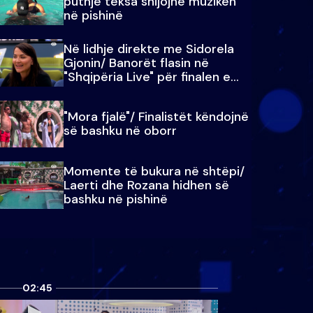
puthje teksa shijojnë muzikën
në pishinë
Në lidhje direkte me Sidorela
Gjonin/ Banorët flasin në
"Shqipëria Live" për finalen e
madhe
"Mora fjalë"/ Finalistët këndojnë
së bashku në oborr
Momente të bukura në shtëpi/
Laerti dhe Rozana hidhen së
bashku në pishinë
02:45