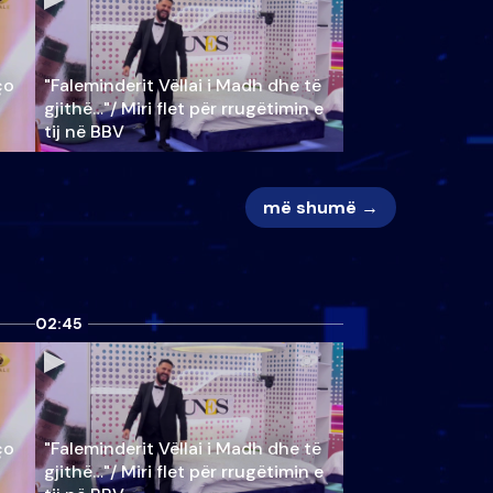
ço
"Faleminderit Vëllai i Madh dhe të
gjithë…"/ Miri flet për rrugëtimin e
tij në BBV
më shumë →
02:45
ço
"Faleminderit Vëllai i Madh dhe të
gjithë…"/ Miri flet për rrugëtimin e