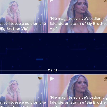
"Një magji televizive"/ Ledion Li
llet fituese e edicionit të
falenderon stafin e "Big Brother
‘Big Brother Vip’
Vip"
02:51
"Një magji televizive"/ Ledion Li
llet fituese e edicionit të
falenderon stafin e "Big Brother