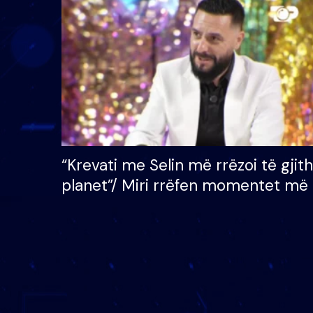
çmimin e madh prej 100
mijë eurosh
“Krevati me Selin më rrëzoi të gjit
planet”/ Miri rrëfen momentet më 
bukura në shtëpinë e BB VIP: Do 
mungojë zilja e mëngjesit kur…