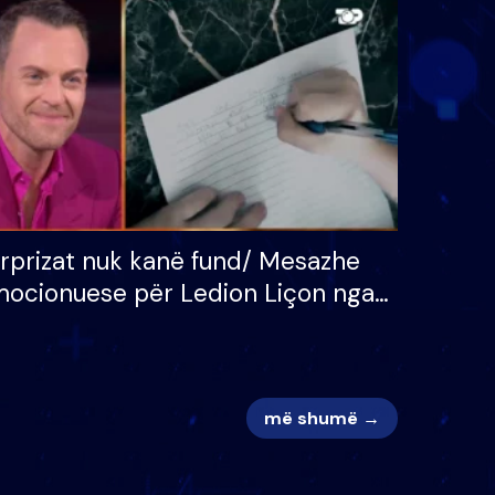
 për
S’kemi ndonjë letër divorci
adh
apo jo?
rprizat nuk kanë fund/ Mesazhe
ocionuese për Ledion Liçon nga
na dhe fëmijët e tij, moderatori
k i mban dot lotët: Nuk meritoj…
më shumë →