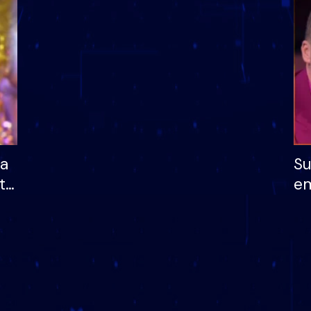
dhe humb mundësinë
të fituar çmimin e m
ha
Su
të
em
më
në
nu