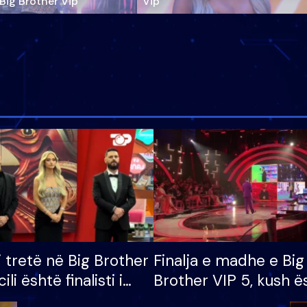
‘Big Brother Vip’
Vip"
i tretë në Big Brother
Finalja e madhe e Big
cili është finalisti i
Brother VIP 5, kush ë
 që lë shtëpinë
banori i parë që lë sh