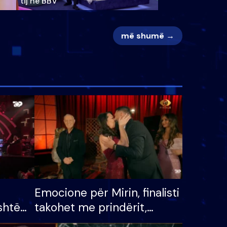
tij në BBV
më shumë →
Emocione për Mirin, finalisti
shtë
takohet me prindërit,
tëpinë
vajzën dhe bashkëshorten: