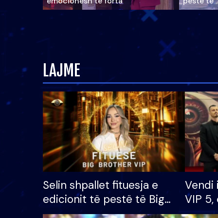
emocionesh të forta
pestë të 
LAJME
Selin shpallet fituesja e
Vendi 
edicionit të pestë të Big
VIP 5, 
Brother VIP, rrëmben
radhës