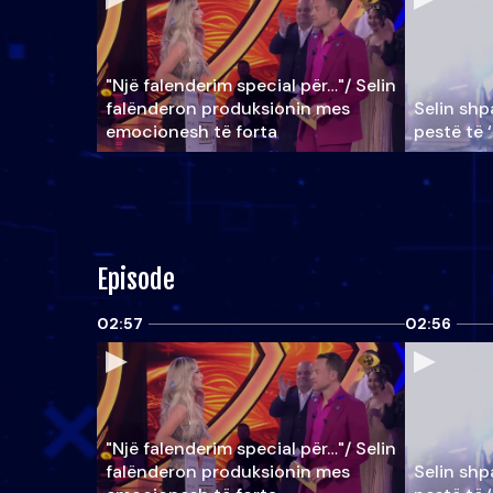
"Një falenderim special për…"/ Selin
falënderon produksionin mes
Selin shpa
emocionesh të forta
pestë të 
Episode
02:57
02:56
"Një falenderim special për…"/ Selin
falënderon produksionin mes
Selin shpa