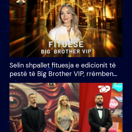
Selin shpallet fituesja e edicionit të
pestë të Big Brother VIP, rrëmben
çmimin e madh prej 100 mijë eurosh