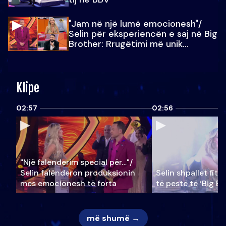
"Jam në një lumë emocionesh"/
Selin për eksperiencën e saj në Big
Brother: Rrugëtimi më unik…
Klipe
02:57
02:56
"Një falenderim special për…"/
Selin falënderon produksionin
Selin shpallet fitu
mes emocionesh të forta
të pestë të ‘Big Br
më shumë →