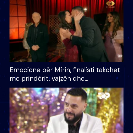
të fituar çmimin e madh
Emocione për Mirin, finalisti takohet
me prindërit, vajzën dhe
bashkëshorten: S’kemi ndonjë letër
divorci apo jo?