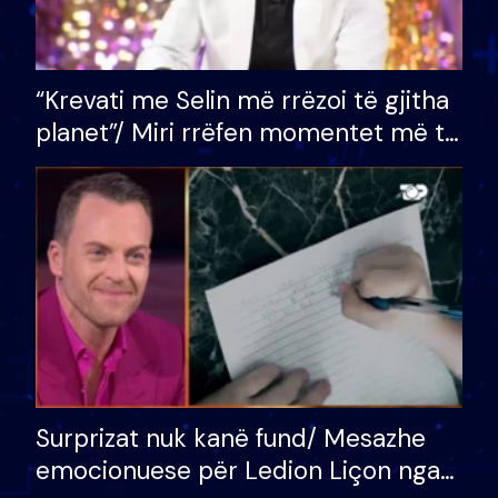
“Krevati me Selin më rrëzoi të gjitha
planet”/ Miri rrëfen momentet më të
bukura në shtëpinë e BB VIP: Do më
mungojë zilja e mëngjesit kur…
Surprizat nuk kanë fund/ Mesazhe
emocionuese për Ledion Liçon nga