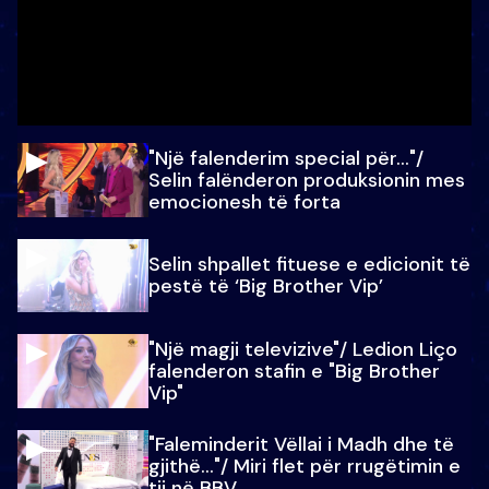
"Një falenderim special për…"/
Selin falënderon produksionin mes
emocionesh të forta
Selin shpallet fituese e edicionit të
pestë të ‘Big Brother Vip’
"Një magji televizive"/ Ledion Liço
falenderon stafin e "Big Brother
Vip"
"Faleminderit Vëllai i Madh dhe të
gjithë…"/ Miri flet për rrugëtimin e
tij në BBV