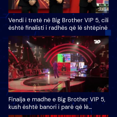
Vendi i tretë në Big Brother VIP 5, cili
është finalisti i radhës që lë shtëpinë
Finalja e madhe e Big Brother VIP 5,
kush është banori i parë që lë
shtëpinë dhe humb mundësinë për