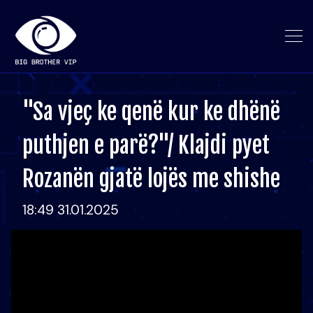
"Sa vjeç ke qenë kur ke dhënë
puthjen e parë?"/ Klajdi pyet
Rozanën gjatë lojës me shishe
18:49 31.01.2025