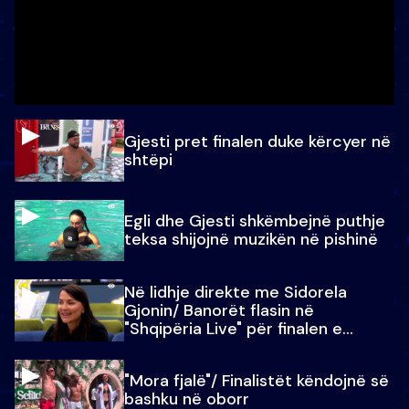
Gjesti pret finalen duke kërcyer në
shtëpi
Egli dhe Gjesti shkëmbejnë puthje
teksa shijojnë muzikën në pishinë
Në lidhje direkte me Sidorela
Gjonin/ Banorët flasin në
"Shqipëria Live" për finalen e
madhe
"Mora fjalë"/ Finalistët këndojnë së
bashku në oborr