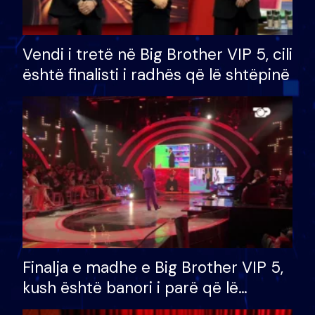
Vendi i tretë në Big Brother VIP 5, cili
është finalisti i radhës që lë shtëpinë
Finalja e madhe e Big Brother VIP 5,
kush është banori i parë që lë
shtëpinë dhe humb mundësinë për