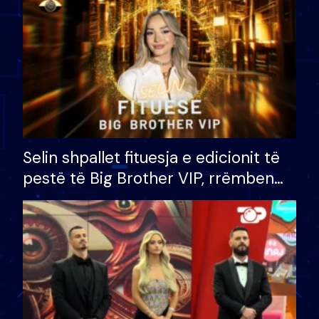
Selin shpallet fituesja e edicionit të
pestë të Big Brother VIP, rrëmben
çmimin e madh prej 100 mijë eurosh