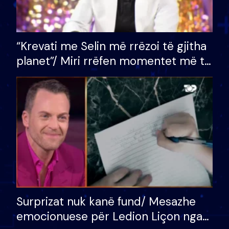
“Krevati me Selin më rrëzoi të gjitha
planet”/ Miri rrëfen momentet më të
bukura në shtëpinë e BB VIP: Do më
mungojë zilja e mëngjesit kur…
Surprizat nuk kanë fund/ Mesazhe
emocionuese për Ledion Liçon nga