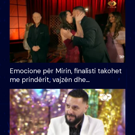
të fituar çmimin e madh
Emocione për Mirin, finalisti takohet
me prindërit, vajzën dhe
bashkëshorten: S’kemi ndonjë letër
divorci apo jo?