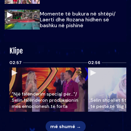
Momente të bukura në shtëpi/
Laerti dhe Rozana hidhen së
bashku në pishinë
Klipe
02:57
02:56
"Një falenderim special për…"/
Selin falënderon produksionin
Selin shpallet fitu
mes emocionesh të forta
të pestë të ‘Big Br
më shumë →