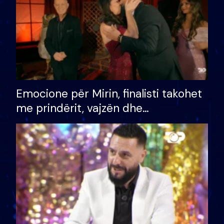
Emocione për Mirin, finalisti takohet
me prindërit, vajzën dhe
bashkëshorten: S’kemi ndonjë letër
divorci apo jo?