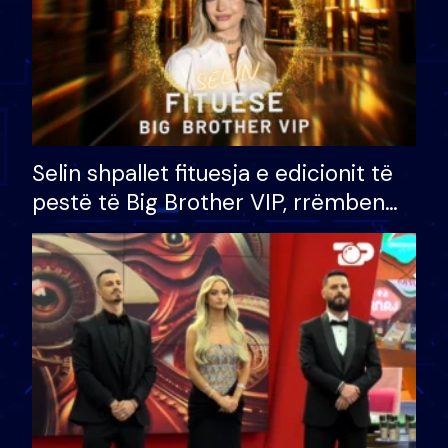
Selin shpallet fituesja e edicionit të
pestë të Big Brother VIP, rrëmben
çmimin e madh prej 100 mijë eurosh