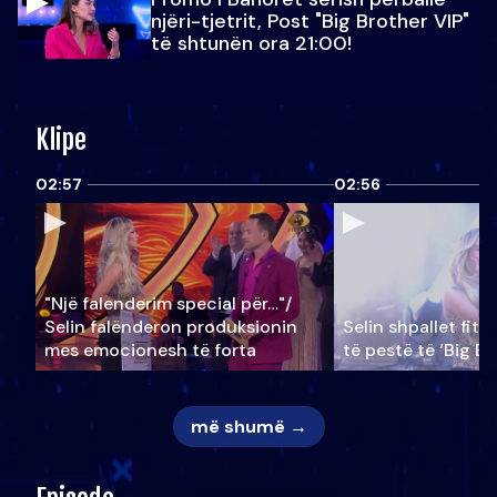
njëri-tjetrit, Post "Big Brother VIP"
të shtunën ora 21:00!
Klipe
02:57
02:56
"Një falenderim special për…"/
Selin falënderon produksionin
Selin shpallet fitu
mes emocionesh të forta
të pestë të ‘Big Br
më shumë →