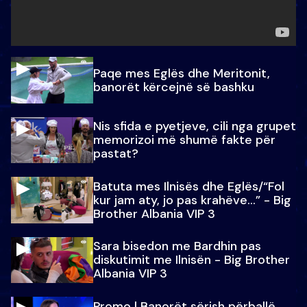
Paqe mes Eglës dhe Meritonit,
banorët kërcejnë së bashku
Nis sfida e pyetjeve, cili nga grupet
memorizoi më shumë fakte për
pastat?
Batuta mes Ilnisës dhe Eglës/“Fol
kur jam aty, jo pas krahëve…” - Big
Brother Albania VIP 3
Sara bisedon me Bardhin pas
diskutimit me Ilnisën - Big Brother
Albania VIP 3
Promo l Banorët sërish përballë