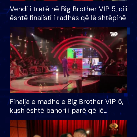
Vendi i tretë në Big Brother VIP 5, cili
është finalisti i radhës që lë shtëpinë
Finalja e madhe e Big Brother VIP 5,
kush është banori i parë që lë
shtëpinë dhe humb mundësinë për
të fituar çmimin e madh