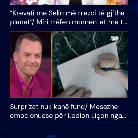
“Krevati me Selin më rrëzoi të gjitha
planet”/ Miri rrëfen momentet më të
bukura në shtëpinë e BB VIP: Do më
mungojë zilja e mëngjesit kur…
Surprizat nuk kanë fund/ Mesazhe
emocionuese për Ledion Liçon nga
nëna dhe fëmijët e tij, moderatori
nuk i mban dot lotët: Nuk meritoj…