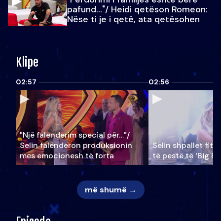
pafund…"/ Heidi qetëson Romeon:
Nëse ti je i qetë, ata qetësohen
Klipe
02:57
02:56
"Një falenderim special për…"/
Selin falënderon produksionin
Selin shpallet fitu
mes emocionesh të forta
të pestë të ‘Big Br
më shumë →