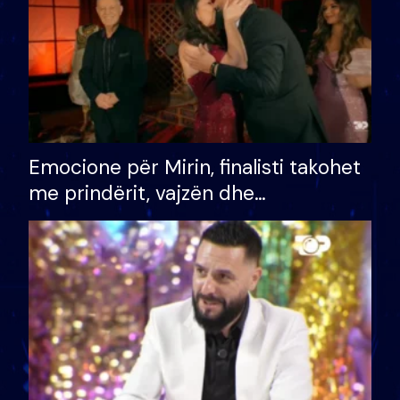
Emocione për Mirin, finalisti takohet
me prindërit, vajzën dhe
bashkëshorten: S’kemi ndonjë letër
divorci apo jo?