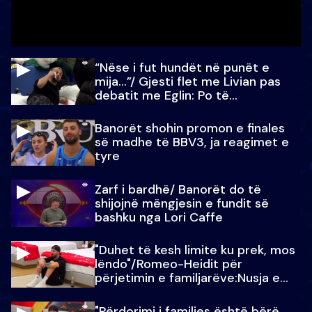
“Nëse i fut hundët në punët e
mija…”/ Gjesti flet me Livian pas
debatit me Eglin: Po të
paralajmëroj
Banorët shohin promon e finales
së madhe të BBV3, ja reagimet e
tyre
Zarf i bardhë/ Banorët do të
shijojnë mëngjesin e fundit së
bashku nga Lori Caffe
"Duhet të kesh limite ku prek, mos
lëndo"/Romeo-Heidit për
përjetimin e familjarëve:Nusja e
Julit…
"Përdorimi i familjes është bërë