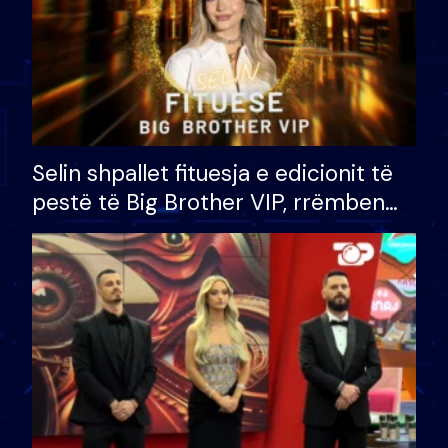
Selin shpallet fituesja e edicionit të
pestë të Big Brother VIP, rrëmben
çmimin e madh prej 100 mijë eurosh