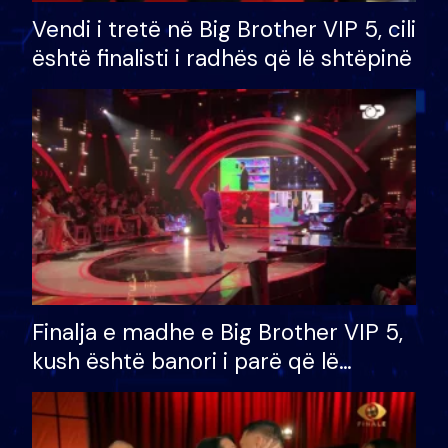
Vendi i tretë në Big Brother VIP 5, cili
është finalisti i radhës që lë shtëpinë
Finalja e madhe e Big Brother VIP 5,
kush është banori i parë që lë
shtëpinë dhe humb mundësinë për
të fituar çmimin e madh