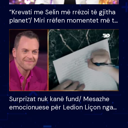
“Krevati me Selin më rrëzoi të gjitha
planet”/ Miri rrëfen momentet më të
bukura në shtëpinë e BB VIP: Do më
mungojë zilja e mëngjesit kur…
Surprizat nuk kanë fund/ Mesazhe
emocionuese për Ledion Liçon nga
nëna dhe fëmijët e tij, moderatori
nuk i mban dot lotët: Nuk meritoj…