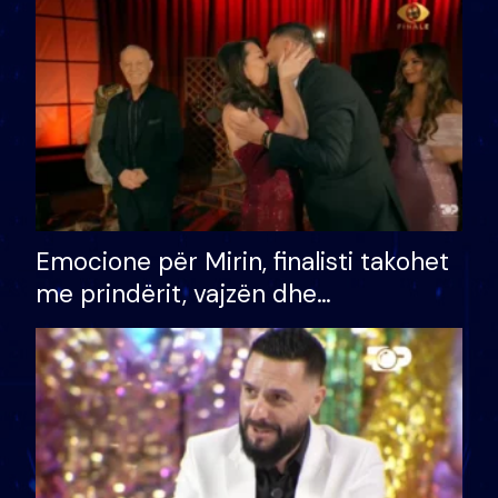
të fituar çmimin e madh
Emocione për Mirin, finalisti takohet
me prindërit, vajzën dhe
bashkëshorten: S’kemi ndonjë letër
divorci apo jo?