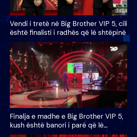
Vendi i tretë në Big Brother VIP 5, cili
është finalisti i radhës që lë shtëpinë
Finalja e madhe e Big Brother VIP 5,
kush është banori i parë që lë
shtëpinë dhe humb mundësinë për