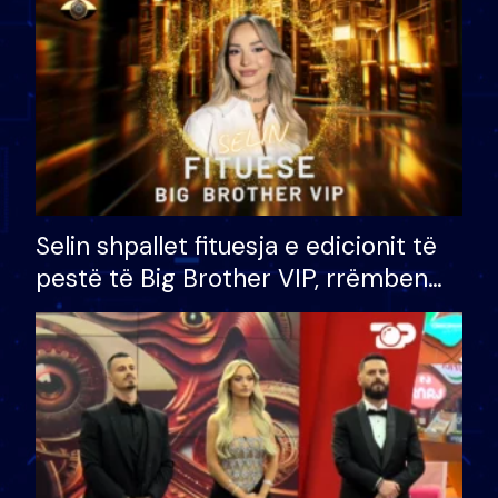
Selin shpallet fituesja e edicionit të
pestë të Big Brother VIP, rrëmben
çmimin e madh prej 100 mijë eurosh