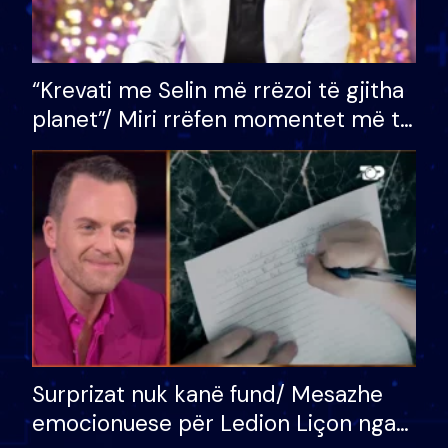
“Krevati me Selin më rrëzoi të gjitha
planet”/ Miri rrëfen momentet më të
bukura në shtëpinë e BB VIP: Do më
mungojë zilja e mëngjesit kur…
Surprizat nuk kanë fund/ Mesazhe
emocionuese për Ledion Liçon nga