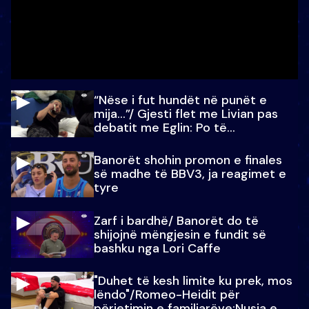
“Nëse i fut hundët në punët e
mija…”/ Gjesti flet me Livian pas
debatit me Eglin: Po të
paralajmëroj
Banorët shohin promon e finales
së madhe të BBV3, ja reagimet e
tyre
Zarf i bardhë/ Banorët do të
shijojnë mëngjesin e fundit së
bashku nga Lori Caffe
"Duhet të kesh limite ku prek, mos
lëndo"/Romeo-Heidit për
përjetimin e familjarëve:Nusja e