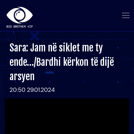
Sara: Jam në siklet me ty
ende…/Bardhi kërkon të dijë
arsyen
20:50 29.01.2024