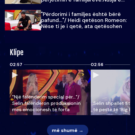
Julit…
"Përdorimi i familjes është bërë
pafund…"/ Heidi qetëson Romeon:
Nëse ti je i qetë, ata qetësohen
Klipe
02:57
02:56
"Një falenderim special për…"/
Selin falënderon produksionin
Selin shpallet fitu
mes emocionesh të forta
të pestë të ‘Big Br
më shumë →