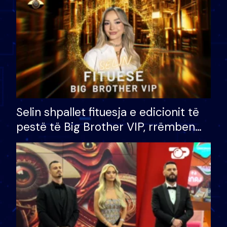
Selin shpallet fituesja e edicionit të
pestë të Big Brother VIP, rrëmben
çmimin e madh prej 100 mijë eurosh