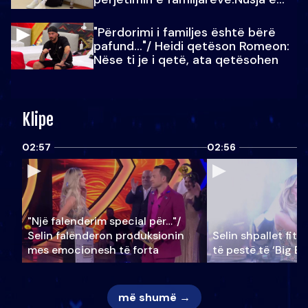
Julit…
"Përdorimi i familjes është bërë
pafund…"/ Heidi qetëson Romeon:
Nëse ti je i qetë, ata qetësohen
Klipe
02:57
02:56
"Një falenderim special për…"/
Selin falënderon produksionin
Selin shpallet fitu
mes emocionesh të forta
të pestë të ‘Big Br
më shumë →