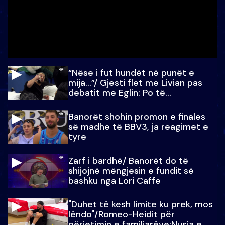
“Nëse i fut hundët në punët e
mija…”/ Gjesti flet me Livian pas
debatit me Eglin: Po të
paralajmëroj
Banorët shohin promon e finales
së madhe të BBV3, ja reagimet e
tyre
Zarf i bardhë/ Banorët do të
shijojnë mëngjesin e fundit së
bashku nga Lori Caffe
"Duhet të kesh limite ku prek, mos
lëndo"/Romeo-Heidit për
përjetimin e familjarëve:Nusja e