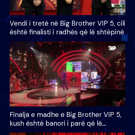
Vendi i tretë në Big Brother VIP 5, cili
është finalisti i radhës që lë shtëpinë
Finalja e madhe e Big Brother VIP 5,
kush është banori i parë që lë
shtëpinë dhe humb mundësinë për