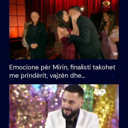
të fituar çmimin e madh
Emocione për Mirin, finalisti takohet
me prindërit, vajzën dhe
bashkëshorten: S’kemi ndonjë letër
divorci apo jo?