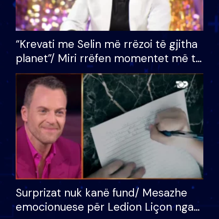
“Krevati me Selin më rrëzoi të gjitha
planet”/ Miri rrëfen momentet më të
bukura në shtëpinë e BB VIP: Do më
mungojë zilja e mëngjesit kur…
Surprizat nuk kanë fund/ Mesazhe
emocionuese për Ledion Liçon nga