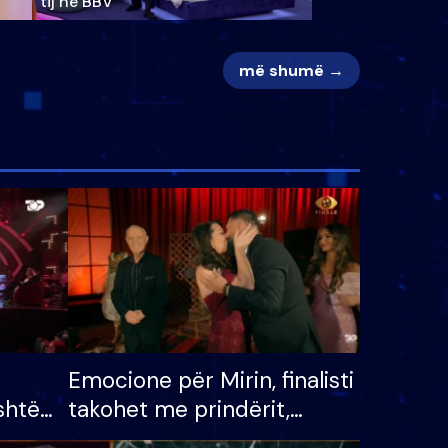
tij në BBV
më shumë →
Emocione për Mirin, finalisti
shtë
takohet me prindërit,
tëpinë
vajzën dhe bashkëshorten: