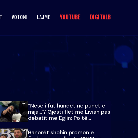
YOUTUBE
DIGITALB
T
VOTONI
LAJME
“Nëse i fut hundët në punët e
mija…”/ Gjesti flet me Livian pas
debatit me Eglin: Po të
paralajmëroj
Banorët shohin promon e