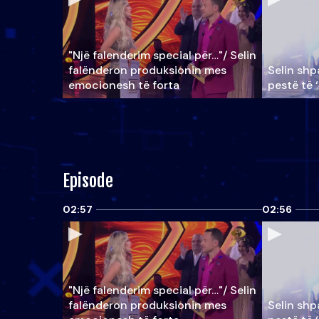
"Një falenderim special për…"/ Selin
falënderon produksionin mes
Selin shpa
emocionesh të forta
pestë të 
Episode
02:57
02:56
"Një falenderim special për…"/ Selin
falënderon produksionin mes
Selin shpa