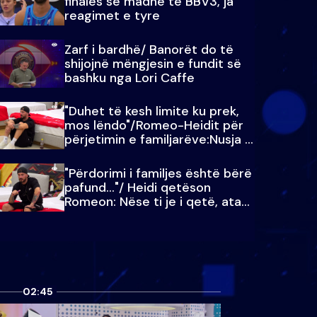
finales së madhe të BBV3, ja
reagimet e tyre
Zarf i bardhë/ Banorët do të
shijojnë mëngjesin e fundit së
bashku nga Lori Caffe
"Duhet të kesh limite ku prek,
mos lëndo"/Romeo-Heidit për
përjetimin e familjarëve:Nusja e
Julit…
"Përdorimi i familjes është bërë
pafund…"/ Heidi qetëson
Romeon: Nëse ti je i qetë, ata
qetësohen
02:45