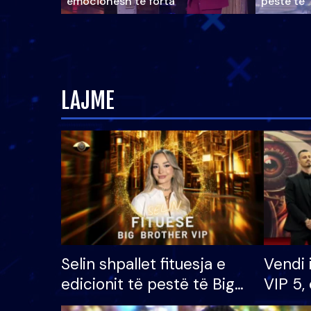
emocionesh të forta
pestë të 
LAJME
Selin shpallet fituesja e
Vendi 
edicionit të pestë të Big
VIP 5, 
Brother VIP, rrëmben
radhës