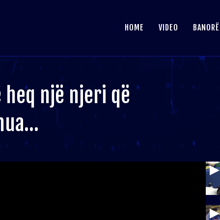
HOME
VIDEO
BANORË
ë heq një njeri që
 mua…