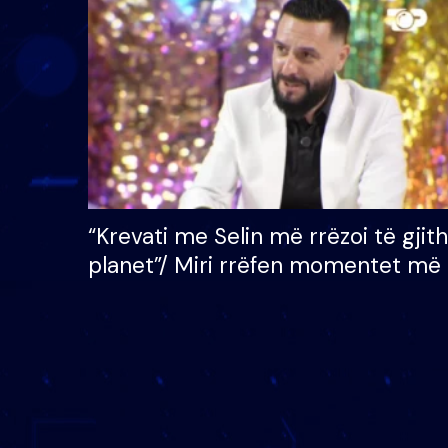
çmimin e madh prej 100
mijë eurosh
“Krevati me Selin më rrëzoi të gjit
planet”/ Miri rrëfen momentet më 
bukura në shtëpinë e BB VIP: Do 
mungojë zilja e mëngjesit kur…