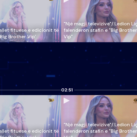
"Një magji televizive"/ Ledion Li
llet fituese e edicionit të
falenderon stafin e "Big Brother
‘Big Brother Vip’
Vip"
02:51
"Një magji televizive"/ Ledion Li
llet fituese e edicionit të
falenderon stafin e "Big Brother