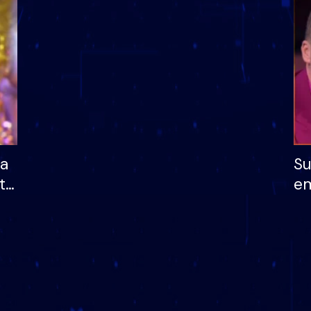
dhe humb mundësinë
të fituar çmimin e m
ha
Su
të
em
më
në
nu