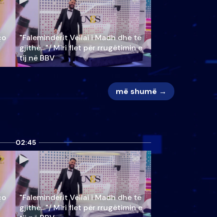
ço
"Faleminderit Vëllai i Madh dhe të
gjithë…"/ Miri flet për rrugëtimin e
tij në BBV
më shumë →
02:45
ço
"Faleminderit Vëllai i Madh dhe të
gjithë…"/ Miri flet për rrugëtimin e