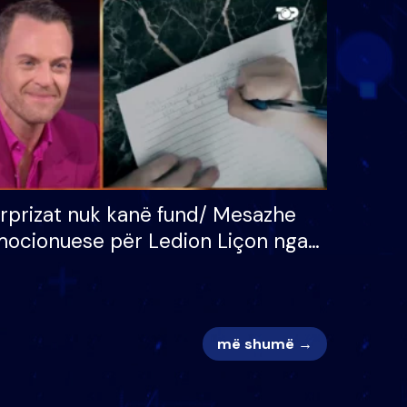
 për
S’kemi ndonjë letër divorci
adh
apo jo?
rprizat nuk kanë fund/ Mesazhe
ocionuese për Ledion Liçon nga
na dhe fëmijët e tij, moderatori
k i mban dot lotët: Nuk meritoj…
më shumë →