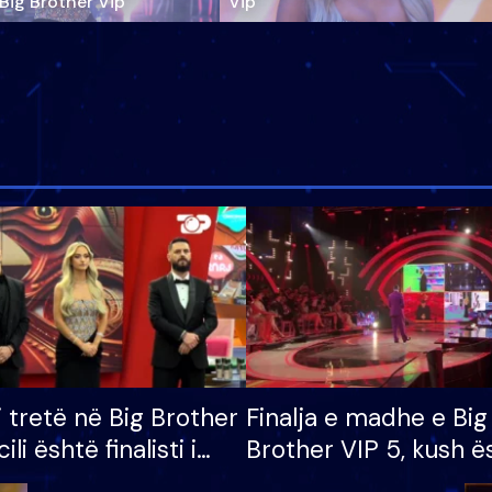
‘Big Brother Vip’
Vip"
i tretë në Big Brother
Finalja e madhe e Big
cili është finalisti i
Brother VIP 5, kush ë
 që lë shtëpinë
banori i parë që lë sh