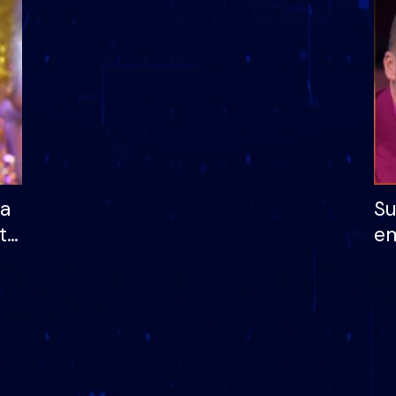
dhe humb mundësinë
të fituar çmimin e m
ha
Su
të
em
më
në
nu