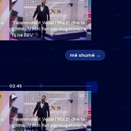
ço
"Faleminderit Vëllai i Madh dhe të
gjithë…"/ Miri flet për rrugëtimin e
tij në BBV
më shumë →
02:45
ço
"Faleminderit Vëllai i Madh dhe të
gjithë…"/ Miri flet për rrugëtimin e