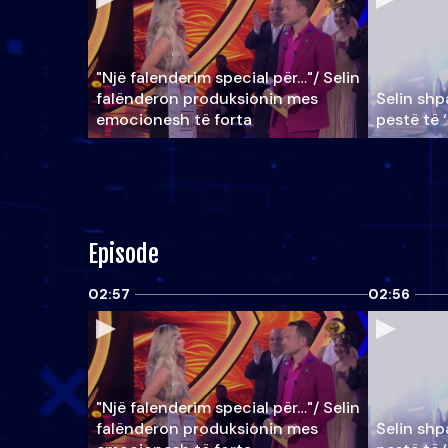
"Një falenderim special për…"/ Selin
falënderon produksionin mes
Selin shpa
emocionesh të forta
pestë të 
Episode
02:57
02:56
"Një falenderim special për…"/ Selin
falënderon produksionin mes
Selin shpa