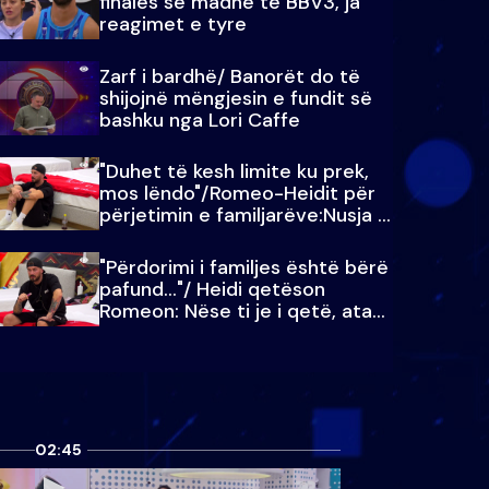
finales së madhe të BBV3, ja
reagimet e tyre
Zarf i bardhë/ Banorët do të
shijojnë mëngjesin e fundit së
bashku nga Lori Caffe
"Duhet të kesh limite ku prek,
mos lëndo"/Romeo-Heidit për
përjetimin e familjarëve:Nusja e
Julit…
"Përdorimi i familjes është bërë
pafund…"/ Heidi qetëson
Romeon: Nëse ti je i qetë, ata
qetësohen
02:45