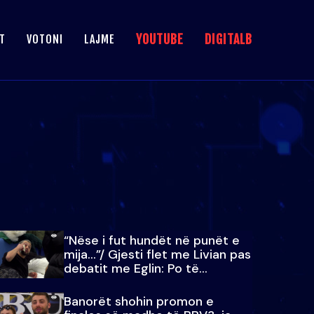
YOUTUBE
DIGITALB
T
VOTONI
LAJME
“Nëse i fut hundët në punët e
mija…”/ Gjesti flet me Livian pas
debatit me Eglin: Po të
paralajmëroj
Banorët shohin promon e