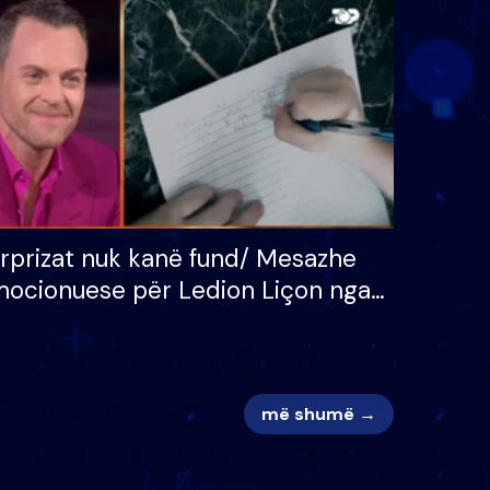
 për
S’kemi ndonjë letër divorci
adh
apo jo?
rprizat nuk kanë fund/ Mesazhe
ocionuese për Ledion Liçon nga
na dhe fëmijët e tij, moderatori
k i mban dot lotët: Nuk meritoj…
më shumë →