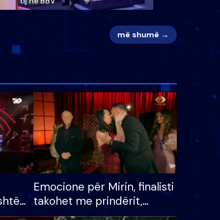
tij në BBV
më shumë →
Emocione për Mirin, finalisti
shtë
takohet me prindërit,
tëpinë
vajzën dhe bashkëshorten: