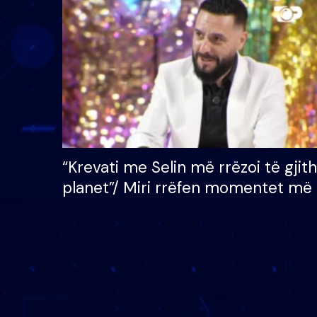
çmimin e madh prej 100
mijë eurosh
“Krevati me Selin më rrëzoi të gjit
planet”/ Miri rrëfen momentet më 
bukura në shtëpinë e BB VIP: Do 
mungojë zilja e mëngjesit kur…