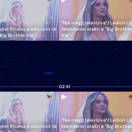
"Një magji televizive"/ Ledion Li
llet fituese e edicionit të
falenderon stafin e "Big Brother
‘Big Brother Vip’
Vip"
02:51
"Një magji televizive"/ Ledion Li
llet fituese e edicionit të
falenderon stafin e "Big Brother