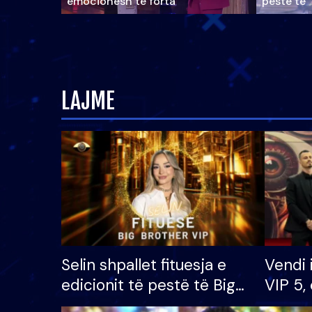
emocionesh të forta
pestë të 
LAJME
Selin shpallet fituesja e
Vendi 
edicionit të pestë të Big
VIP 5, 
Brother VIP, rrëmben
radhës