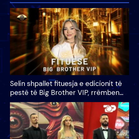
Selin shpallet fituesja e edicionit të
pestë të Big Brother VIP, rrëmben
çmimin e madh prej 100 mijë eurosh