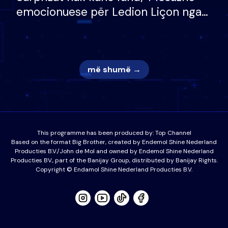
emocionuese për Ledion Liçon nga
nëna dhe fëmijët e tij, moderatori
nuk i mban dot lotët: Nuk meritoj…
më shumë →
This programme has been produced by:
Top Channel
Based on the format Big Brother, created by Endemol Shine Nederland
Producties B.V./John de Mol and owned by Endemol Shine Nederland
Producties BV., part of the Banijay Group, distributed by Banijay Rights.
Copyright © Endamol Shine Nederland Producties B.V.