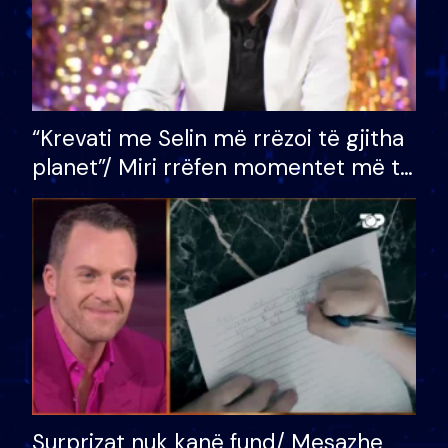
“Krevati me Selin më rrëzoi të gjitha
planet”/ Miri rrëfen momentet më të
bukura në shtëpinë e BB VIP: Do më
mungojë zilja e mëngjesit kur…
Surprizat nuk kanë fund/ Mesazhe