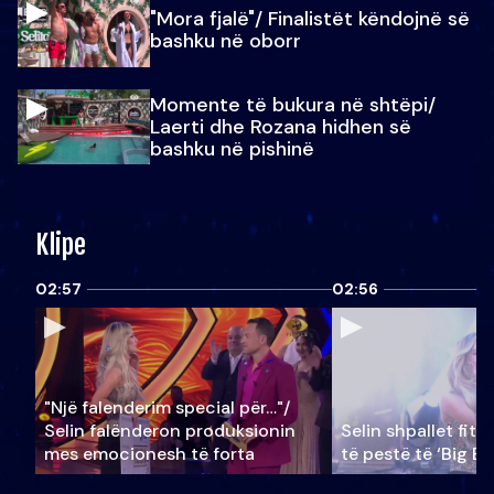
"Mora fjalë"/ Finalistët këndojnë së
bashku në oborr
Momente të bukura në shtëpi/
Laerti dhe Rozana hidhen së
bashku në pishinë
Klipe
02:57
02:56
"Një falenderim special për…"/
Selin falënderon produksionin
Selin shpallet fitu
mes emocionesh të forta
të pestë të ‘Big Br