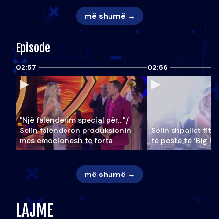
më shumë →
Episode
02:57
02:56
"Një falenderim special për…"/
Selin falënderon produksionin
Selin shpallet fitu
mes emocionesh të forta
të pestë të ‘Big Br
më shumë →
LAJME