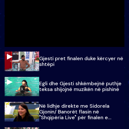
Gjesti pret finalen duke kërcyer në
shtëpi
Egli dhe Gjesti shkëmbejnë puthje
teksa shijojnë muzikën në pishinë
Në lidhje direkte me Sidorela
Gjonin/ Banorët flasin në
"Shqipëria Live" për finalen e
madhe