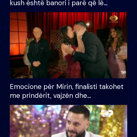
kush është banori i parë që lë
shtëpinë dhe humb mundësinë për
të fituar çmimin e madh
Emocione për Mirin, finalisti takohet
me prindërit, vajzën dhe
bashkëshorten: S’kemi ndonjë letër
divorci apo jo?