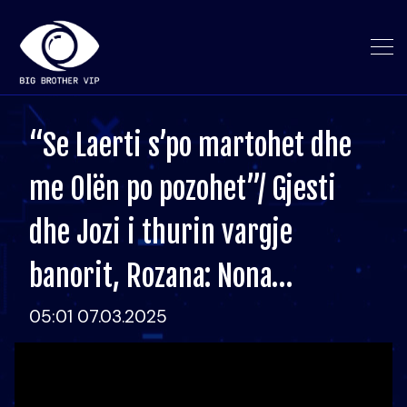
“Se Laerti s’po martohet dhe
me Olën po pozohet”/ Gjesti
dhe Jozi i thurin vargje
banorit, Rozana: Nona…
05:01 07.03.2025