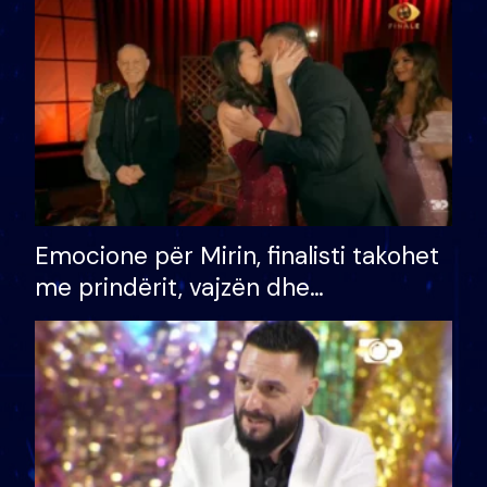
të fituar çmimin e madh
Emocione për Mirin, finalisti takohet
me prindërit, vajzën dhe
bashkëshorten: S’kemi ndonjë letër
divorci apo jo?