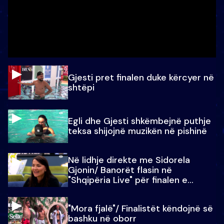
Gjesti pret finalen duke kërcyer në
shtëpi
Egli dhe Gjesti shkëmbejnë puthje
teksa shijojnë muzikën në pishinë
Në lidhje direkte me Sidorela
Gjonin/ Banorët flasin në
"Shqipëria Live" për finalen e
madhe
"Mora fjalë"/ Finalistët këndojnë së
bashku në oborr