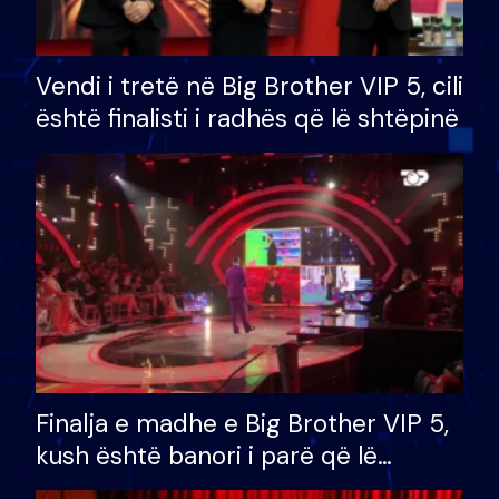
Vendi i tretë në Big Brother VIP 5, cili
është finalisti i radhës që lë shtëpinë
Finalja e madhe e Big Brother VIP 5,
kush është banori i parë që lë
shtëpinë dhe humb mundësinë për