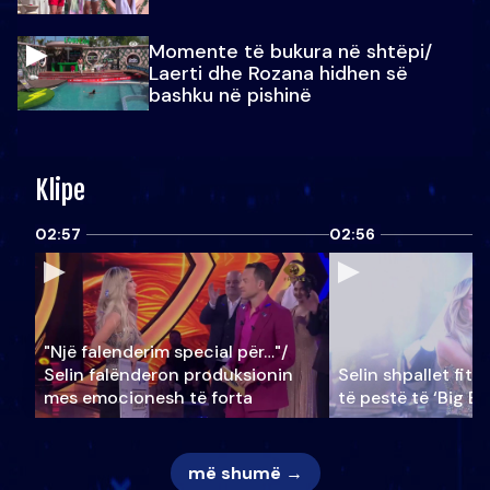
Momente të bukura në shtëpi/
Laerti dhe Rozana hidhen së
bashku në pishinë
Klipe
02:57
02:56
"Një falenderim special për…"/
Selin falënderon produksionin
Selin shpallet fitu
mes emocionesh të forta
të pestë të ‘Big Br
më shumë →