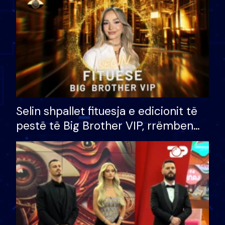
Selin shpallet fituesja e edicionit të
pestë të Big Brother VIP, rrëmben
çmimin e madh prej 100 mijë eurosh