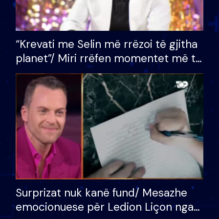
“Krevati me Selin më rrëzoi të gjitha
planet”/ Miri rrëfen momentet më të
bukura në shtëpinë e BB VIP: Do më
mungojë zilja e mëngjesit kur…
Surprizat nuk kanë fund/ Mesazhe
emocionuese për Ledion Liçon nga