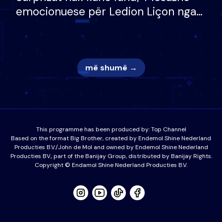
emocionuese për Ledion Liçon nga
nëna dhe fëmijët e tij, moderatori
nuk i mban dot lotët: Nuk meritoj…
më shumë →
This programme has been produced by:
Top Channel
Based on the format Big Brother, created by Endemol Shine Nederland
Producties B.V./John de Mol and owned by Endemol Shine Nederland
Producties BV., part of the Banijay Group, distributed by Banijay Rights.
Copyright © Endamol Shine Nederland Producties B.V.