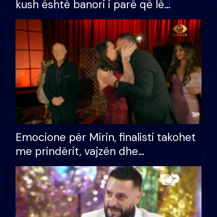
kush është banori i parë që lë
shtëpinë dhe humb mundësinë për
të fituar çmimin e madh
Emocione për Mirin, finalisti takohet
me prindërit, vajzën dhe
bashkëshorten: S’kemi ndonjë letër
divorci apo jo?