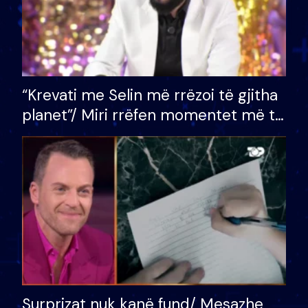
“Krevati me Selin më rrëzoi të gjitha
planet”/ Miri rrëfen momentet më të
bukura në shtëpinë e BB VIP: Do më
mungojë zilja e mëngjesit kur…
Surprizat nuk kanë fund/ Mesazhe