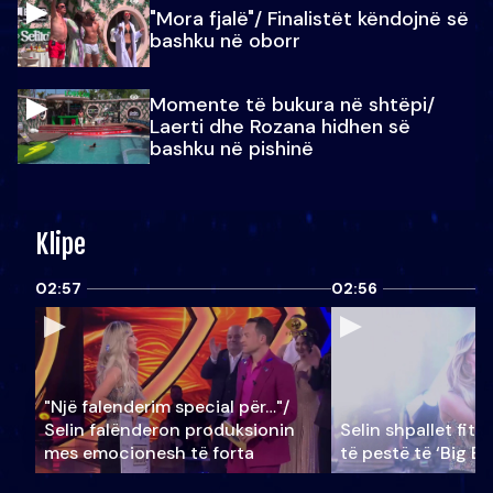
"Mora fjalë"/ Finalistët këndojnë së
bashku në oborr
Momente të bukura në shtëpi/
Laerti dhe Rozana hidhen së
bashku në pishinë
Klipe
02:57
02:56
"Një falenderim special për…"/
Selin falënderon produksionin
Selin shpallet fitu
mes emocionesh të forta
të pestë të ‘Big Br