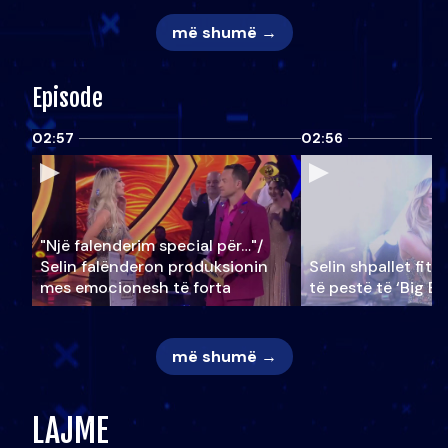
më shumë →
Episode
02:57
02:56
"Një falenderim special për…"/
Selin falënderon produksionin
Selin shpallet fitu
mes emocionesh të forta
të pestë të ‘Big Br
më shumë →
LAJME