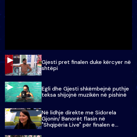
Gjesti pret finalen duke kërcyer në
shtëpi
Egli dhe Gjesti shkëmbejnë puthje
teksa shijojnë muzikën në pishinë
Në lidhje direkte me Sidorela
Gjonin/ Banorët flasin në
"Shqipëria Live" për finalen e
madhe