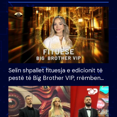
Selin shpallet fituesja e edicionit të
pestë të Big Brother VIP, rrëmben
çmimin e madh prej 100 mijë eurosh