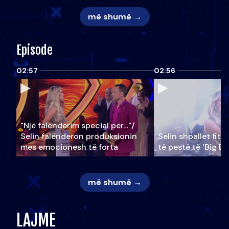
më shumë →
Episode
02:57
02:56
"Një falenderim special për…"/
Selin falënderon produksionin
Selin shpallet fitu
mes emocionesh të forta
të pestë të ‘Big Br
më shumë →
LAJME