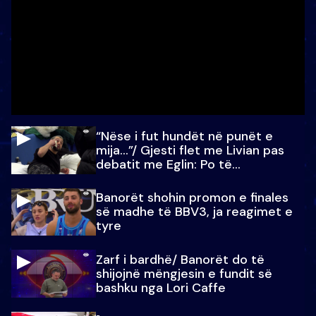
“Nëse i fut hundët në punët e
mija…”/ Gjesti flet me Livian pas
debatit me Eglin: Po të
paralajmëroj
Banorët shohin promon e finales
së madhe të BBV3, ja reagimet e
tyre
Zarf i bardhë/ Banorët do të
shijojnë mëngjesin e fundit së
bashku nga Lori Caffe