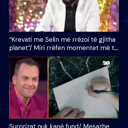
“Krevati me Selin më rrëzoi të gjitha
planet”/ Miri rrëfen momentet më të
bukura në shtëpinë e BB VIP: Do më
mungojë zilja e mëngjesit kur…
Surprizat nuk kanë fund/ Mesazhe