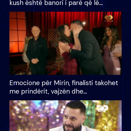
kush është banori i parë që lë
shtëpinë dhe humb mundësinë për
të fituar çmimin e madh
Emocione për Mirin, finalisti takohet
me prindërit, vajzën dhe
bashkëshorten: S’kemi ndonjë letër
divorci apo jo?