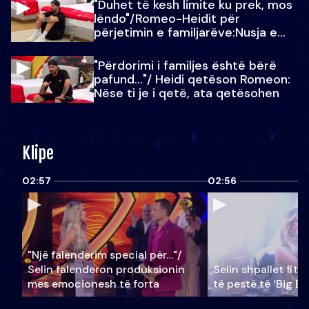
"Duhet të kesh limite ku prek, mos
lëndo"/Romeo-Heidit për
përjetimin e familjarëve:Nusja e
Julit…
"Përdorimi i familjes është bërë
pafund…"/ Heidi qetëson Romeon:
Nëse ti je i qetë, ata qetësohen
Klipe
02:57
02:56
"Një falenderim special për…"/
Selin falënderon produksionin
Selin shpallet fitu
mes emocionesh të forta
të pestë të ‘Big Br