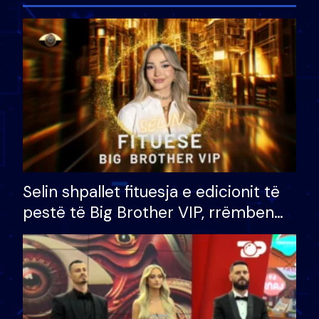
Selin shpallet fituesja e edicionit të
pestë të Big Brother VIP, rrëmben
çmimin e madh prej 100 mijë eurosh