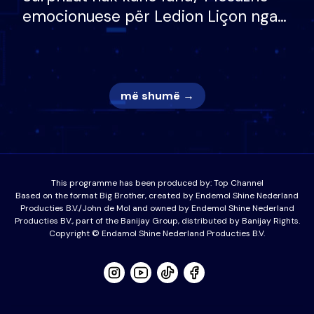
emocionuese për Ledion Liçon nga
nëna dhe fëmijët e tij, moderatori
nuk i mban dot lotët: Nuk meritoj…
më shumë →
This programme has been produced by:
Top Channel
Based on the format Big Brother, created by Endemol Shine Nederland
Producties B.V./John de Mol and owned by Endemol Shine Nederland
Producties BV., part of the Banijay Group, distributed by Banijay Rights.
Copyright © Endamol Shine Nederland Producties B.V.