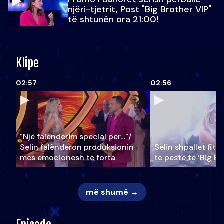
njëri-tjetrit, Post "Big Brother VIP"
të shtunën ora 21:00!
Klipe
02:57
02:56
"Një falenderim special për…"/
Selin falënderon produksionin
Selin shpallet fitu
mes emocionesh të forta
të pestë të ‘Big Br
më shumë →