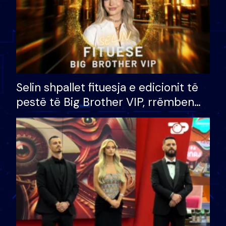
Selin shpallet fituesja e edicionit të
pestë të Big Brother VIP, rrëmben
çmimin e madh prej 100 mijë eurosh