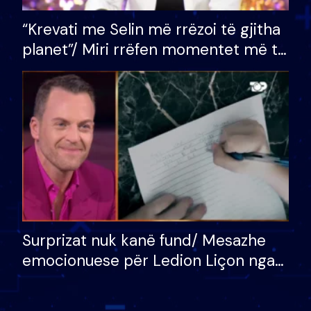
“Krevati me Selin më rrëzoi të gjitha
planet”/ Miri rrëfen momentet më të
bukura në shtëpinë e BB VIP: Do më
mungojë zilja e mëngjesit kur…
Surprizat nuk kanë fund/ Mesazhe
emocionuese për Ledion Liçon nga
nëna dhe fëmijët e tij, moderatori
nuk i mban dot lotët: Nuk meritoj…