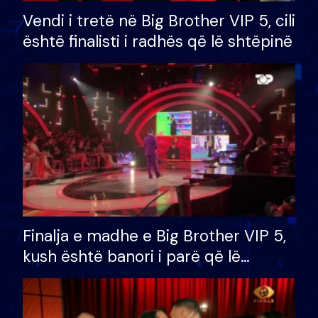
Vendi i tretë në Big Brother VIP 5, cili
është finalisti i radhës që lë shtëpinë
Finalja e madhe e Big Brother VIP 5,
kush është banori i parë që lë
shtëpinë dhe humb mundësinë për
të fituar çmimin e madh