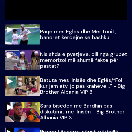
Paqe mes Eglës dhe Meritonit,
banorët kërcejnë së bashku
Nis sfida e pyetjeve, cili nga grupet
memorizoi më shumë fakte për
pastat?
Batuta mes Ilnisës dhe Eglës/“Fol
kur jam aty, jo pas krahëve…” - Big
Brother Albania VIP 3
Sara bisedon me Bardhin pas
diskutimit me Ilnisën - Big Brother
Albania VIP 3
Promo l Banorët sërish përballë