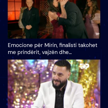
Emocione për Mirin, finalisti takohet
me prindërit, vajzën dhe
bashkëshorten: S’kemi ndonjë letër
divorci apo jo?