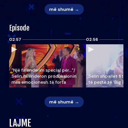
më shumë →
Episode
02:57
02:56
"Një falenderim special për…"/
Selin falënderon produksionin
Selin shpallet fitu
mes emocionesh të forta
të pestë të ‘Big Br
më shumë →
LAJME