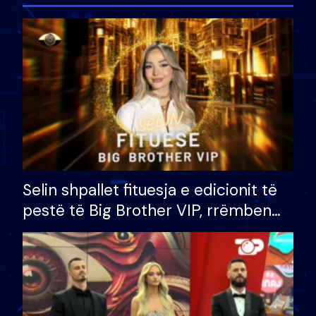
Selin shpallet fituesja e edicionit të
pestë të Big Brother VIP, rrëmben
çmimin e madh prej 100 mijë eurosh