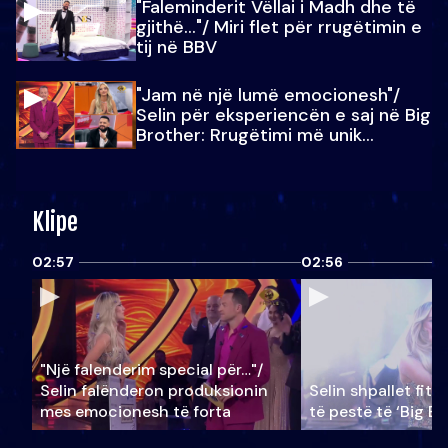
"Faleminderit Vëllai i Madh dhe të
gjithë…"/ Miri flet për rrugëtimin e
tij në BBV
"Jam në një lumë emocionesh"/
Selin për eksperiencën e saj në Big
Brother: Rrugëtimi më unik…
Klipe
02:57
02:56
"Një falenderim special për…"/
Selin falënderon produksionin
Selin shpallet fitu
mes emocionesh të forta
të pestë të ‘Big Br