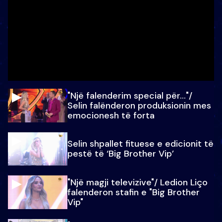
"Një falenderim special për…"/
Selin falënderon produksionin mes
emocionesh të forta
Selin shpallet fituese e edicionit të
pestë të ‘Big Brother Vip’
"Një magji televizive"/ Ledion Liço
falenderon stafin e "Big Brother
Vip"