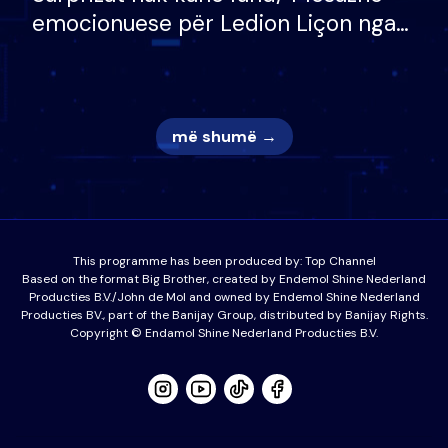
emocionuese për Ledion Liçon nga
nëna dhe fëmijët e tij, moderatori
nuk i mban dot lotët: Nuk meritoj…
më shumë →
This programme has been produced by:
Top Channel
Based on the format Big Brother, created by Endemol Shine Nederland
Producties B.V./John de Mol and owned by Endemol Shine Nederland
Producties BV., part of the Banijay Group, distributed by Banijay Rights.
Copyright © Endamol Shine Nederland Producties B.V.