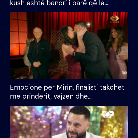
kush është banori i parë që lë
shtëpinë dhe humb mundësinë për
të fituar çmimin e madh
Emocione për Mirin, finalisti takohet
me prindërit, vajzën dhe
bashkëshorten: S’kemi ndonjë letër
divorci apo jo?