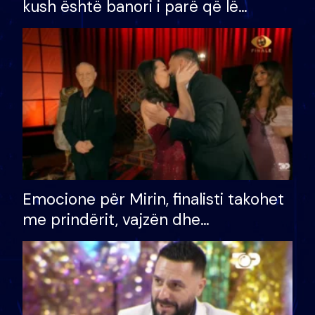
kush është banori i parë që lë
shtëpinë dhe humb mundësinë për
të fituar çmimin e madh
Emocione për Mirin, finalisti takohet
me prindërit, vajzën dhe
bashkëshorten: S’kemi ndonjë letër
divorci apo jo?