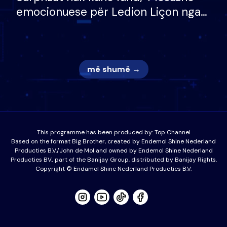
emocionuese për Ledion Liçon nga
nëna dhe fëmijët e tij, moderatori
nuk i mban dot lotët: Nuk meritoj…
më shumë →
This programme has been produced by:
Top Channel
Based on the format Big Brother, created by Endemol Shine Nederland
Producties B.V./John de Mol and owned by Endemol Shine Nederland
Producties BV., part of the Banijay Group, distributed by Banijay Rights.
Copyright © Endamol Shine Nederland Producties B.V.