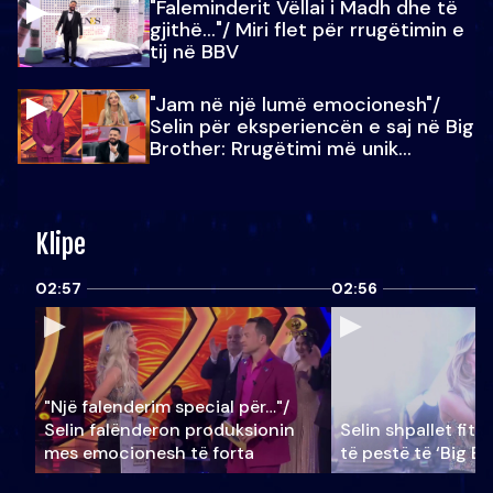
"Faleminderit Vëllai i Madh dhe të
gjithë…"/ Miri flet për rrugëtimin e
tij në BBV
"Jam në një lumë emocionesh"/
Selin për eksperiencën e saj në Big
Brother: Rrugëtimi më unik…
Klipe
02:57
02:56
"Një falenderim special për…"/
Selin falënderon produksionin
Selin shpallet fitu
mes emocionesh të forta
të pestë të ‘Big Br