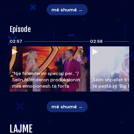
më shumë →
Episode
02:57
02:56
"Një falenderim special për…"/
Selin falënderon produksionin
Selin shpallet fitu
mes emocionesh të forta
të pestë të ‘Big Br
më shumë →
LAJME