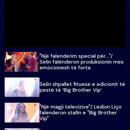
"Një falenderim special për…"/
Selin falënderon produksionin mes
emocionesh të forta
Selin shpallet fituese e edicionit të
pestë të ‘Big Brother Vip’
"Një magji televizive"/ Ledion Liço
falenderon stafin e "Big Brother
Vip"