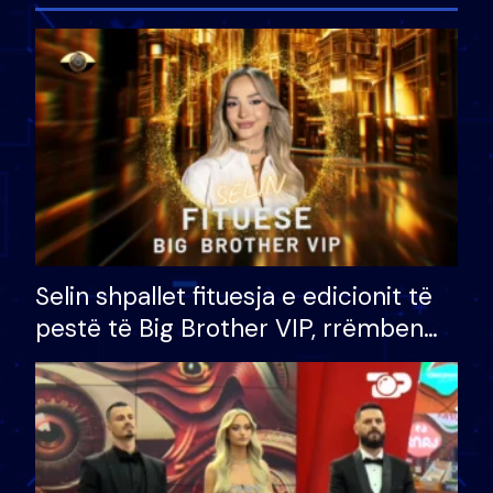
Selin shpallet fituesja e edicionit të
pestë të Big Brother VIP, rrëmben
çmimin e madh prej 100 mijë eurosh