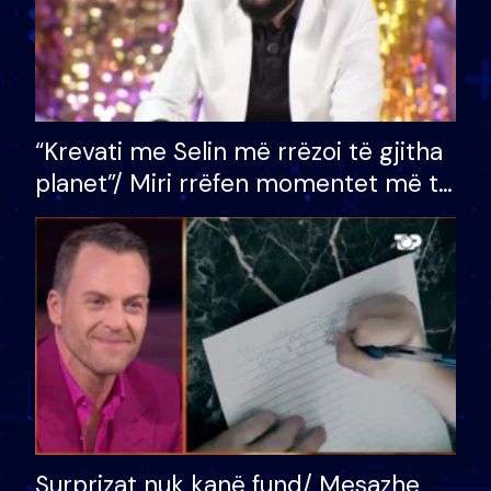
“Krevati me Selin më rrëzoi të gjitha
planet”/ Miri rrëfen momentet më të
bukura në shtëpinë e BB VIP: Do më
mungojë zilja e mëngjesit kur…
Surprizat nuk kanë fund/ Mesazhe