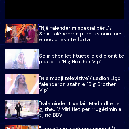
"Një falenderim special për…"/
Selin falënderon produksionin mes
emocionesh të forta
Selin shpallet fituese e edicionit të
pestë të ‘Big Brother Vip’
"Një magji televizive"/ Ledion Liço
falenderon stafin e "Big Brother
Vip"
"Faleminderit Vëllai i Madh dhe të
gjithë…"/ Miri flet për rrugëtimin e
tij në BBV
"Jam në një lumë emocionesh"/