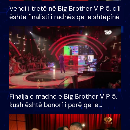
Vendi i tretë në Big Brother VIP 5, cili
është finalisti i radhës që lë shtëpinë
Finalja e madhe e Big Brother VIP 5,
kush është banori i parë që lë
shtëpinë dhe humb mundësinë për
të fituar çmimin e madh