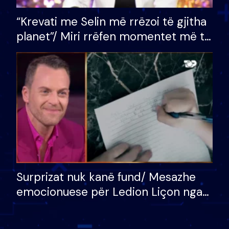
“Krevati me Selin më rrëzoi të gjitha
planet”/ Miri rrëfen momentet më të
bukura në shtëpinë e BB VIP: Do më
mungojë zilja e mëngjesit kur…
Surprizat nuk kanë fund/ Mesazhe
emocionuese për Ledion Liçon nga
nëna dhe fëmijët e tij, moderatori
nuk i mban dot lotët: Nuk meritoj…