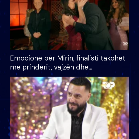
Emocione për Mirin, finalisti takohet
me prindërit, vajzën dhe
bashkëshorten: S’kemi ndonjë letër
divorci apo jo?