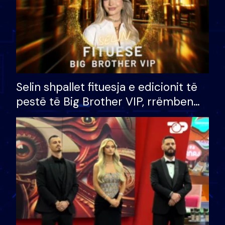
Selin shpallet fituesja e edicionit të
pestë të Big Brother VIP, rrëmben
çmimin e madh prej 100 mijë eurosh