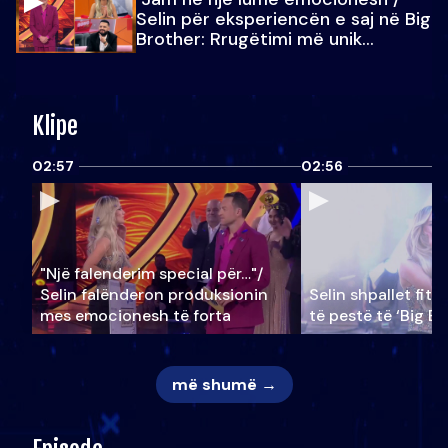
Selin për eksperiencën e saj në Big
Brother: Rrugëtimi më unik…
Klipe
02:57
02:56
"Një falenderim special për…"/
Selin falënderon produksionin
Selin shpallet fitu
mes emocionesh të forta
të pestë të ‘Big Br
më shumë →