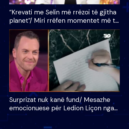
“Krevati me Selin më rrëzoi të gjitha
planet”/ Miri rrëfen momentet më të
bukura në shtëpinë e BB VIP: Do më
mungojë zilja e mëngjesit kur…
Surprizat nuk kanë fund/ Mesazhe
emocionuese për Ledion Liçon nga
nëna dhe fëmijët e tij, moderatori
nuk i mban dot lotët: Nuk meritoj…