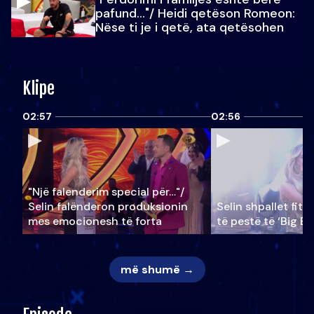
pafund…"/ Heidi qetëson Romeon:
Nëse ti je i qetë, ata qetësohen
Klipe
02:57
02:56
"Një falenderim special për…"/
Selin falënderon produksionin
Selin shpallet fitu
mes emocionesh të forta
të pestë të ‘Big Br
më shumë →