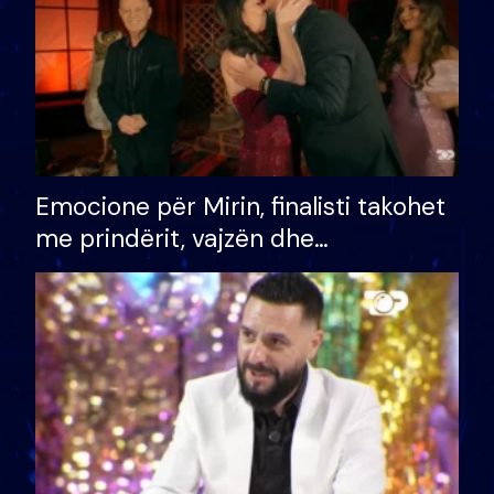
Emocione për Mirin, finalisti takohet
me prindërit, vajzën dhe
bashkëshorten: S’kemi ndonjë letër
divorci apo jo?