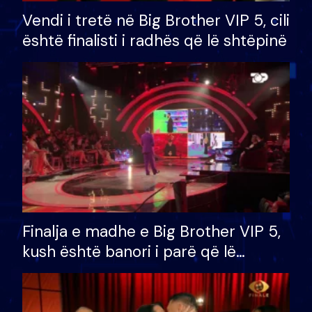
Vendi i tretë në Big Brother VIP 5, cili
është finalisti i radhës që lë shtëpinë
Finalja e madhe e Big Brother VIP 5,
kush është banori i parë që lë
shtëpinë dhe humb mundësinë për
të fituar çmimin e madh