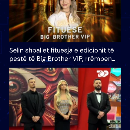
Selin shpallet fituesja e edicionit të
pestë të Big Brother VIP, rrëmben
çmimin e madh prej 100 mijë eurosh