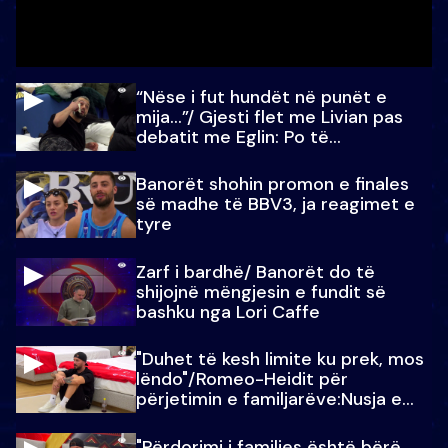
“Nëse i fut hundët në punët e
mija…”/ Gjesti flet me Livian pas
debatit me Eglin: Po të
paralajmëroj
Banorët shohin promon e finales
së madhe të BBV3, ja reagimet e
tyre
Zarf i bardhë/ Banorët do të
shijojnë mëngjesin e fundit së
bashku nga Lori Caffe
"Duhet të kesh limite ku prek, mos
lëndo"/Romeo-Heidit për
përjetimin e familjarëve:Nusja e
Julit…
"Përdorimi i familjes është bërë