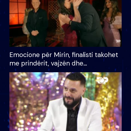
Emocione për Mirin, finalisti takohet
me prindërit, vajzën dhe
bashkëshorten: S’kemi ndonjë letër
divorci apo jo?