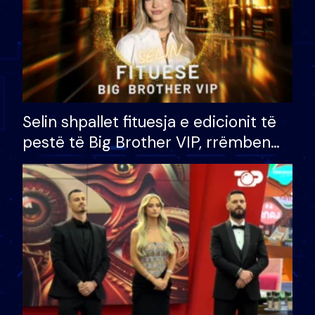
Selin shpallet fituesja e edicionit të
pestë të Big Brother VIP, rrëmben
çmimin e madh prej 100 mijë eurosh