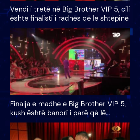
Vendi i tretë në Big Brother VIP 5, cili
është finalisti i radhës që lë shtëpinë
Finalja e madhe e Big Brother VIP 5,
kush është banori i parë që lë
shtëpinë dhe humb mundësinë për
të fituar çmimin e madh