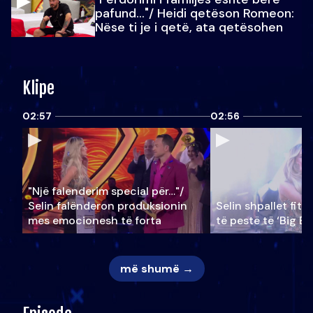
pafund…"/ Heidi qetëson Romeon:
Nëse ti je i qetë, ata qetësohen
Klipe
02:57
02:56
"Një falenderim special për…"/
Selin falënderon produksionin
Selin shpallet fitu
mes emocionesh të forta
të pestë të ‘Big Br
më shumë →