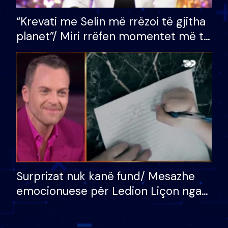
“Krevati me Selin më rrëzoi të gjitha
planet”/ Miri rrëfen momentet më të
bukura në shtëpinë e BB VIP: Do më
mungojë zilja e mëngjesit kur…
Surprizat nuk kanë fund/ Mesazhe
emocionuese për Ledion Liçon nga
nëna dhe fëmijët e tij, moderatori
nuk i mban dot lotët: Nuk meritoj…