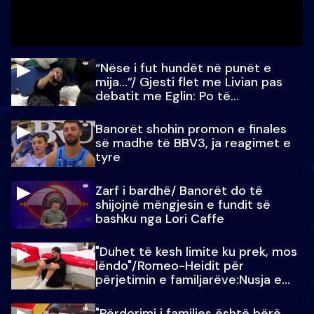
“Nëse i fut hundët në punët e
mija…”/ Gjesti flet me Livian pas
debatit me Eglin: Po të
paralajmëroj
Banorët shohin promon e finales
së madhe të BBV3, ja reagimet e
tyre
Zarf i bardhë/ Banorët do të
shijojnë mëngjesin e fundit së
bashku nga Lori Caffe
"Duhet të kesh limite ku prek, mos
lëndo"/Romeo-Heidit për
përjetimin e familjarëve:Nusja e
Julit…
"Përdorimi i familjes është bërë