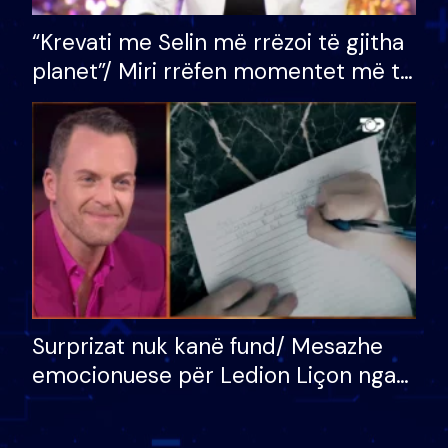
“Krevati me Selin më rrëzoi të gjitha
planet”/ Miri rrëfen momentet më të
bukura në shtëpinë e BB VIP: Do më
mungojë zilja e mëngjesit kur…
Surprizat nuk kanë fund/ Mesazhe
emocionuese për Ledion Liçon nga
nëna dhe fëmijët e tij, moderatori
nuk i mban dot lotët: Nuk meritoj…