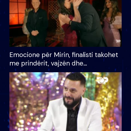
Emocione për Mirin, finalisti takohet
me prindërit, vajzën dhe
bashkëshorten: S’kemi ndonjë letër
divorci apo jo?