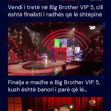
Vendi i tretë në Big Brother VIP 5, cili
është finalisti i radhës që lë shtëpinë
Finalja e madhe e Big Brother VIP 5,
kush është banori i parë që lë
shtëpinë dhe humb mundësinë për
të fituar çmimin e madh