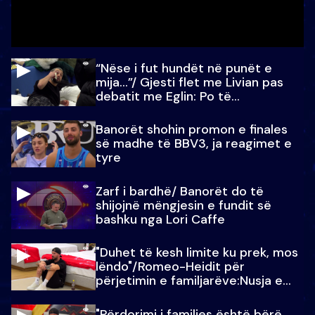
“Nëse i fut hundët në punët e
mija…”/ Gjesti flet me Livian pas
debatit me Eglin: Po të
paralajmëroj
Banorët shohin promon e finales
së madhe të BBV3, ja reagimet e
tyre
Zarf i bardhë/ Banorët do të
shijojnë mëngjesin e fundit së
bashku nga Lori Caffe
"Duhet të kesh limite ku prek, mos
lëndo"/Romeo-Heidit për
përjetimin e familjarëve:Nusja e
Julit…
"Përdorimi i familjes është bërë