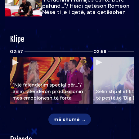
pafund…"/ Heidi qetëson Romeon:
Nëse ti je i qetë, ata qetësohen
Klipe
02:57
02:56
"Një falenderim special për…"/
Selin falënderon produksionin
Selin shpallet fitu
mes emocionesh të forta
të pestë të ‘Big Br
më shumë →