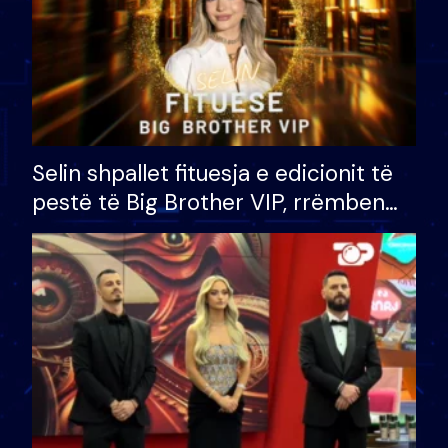
Selin shpallet fituesja e edicionit të
pestë të Big Brother VIP, rrëmben
çmimin e madh prej 100 mijë eurosh