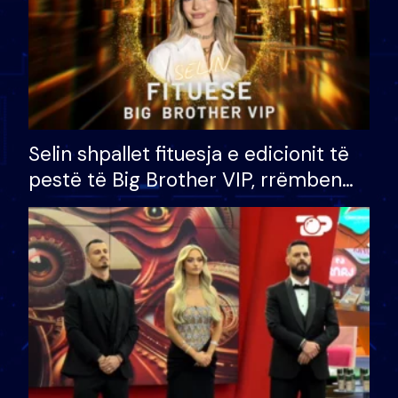
Selin shpallet fituesja e edicionit të
pestë të Big Brother VIP, rrëmben
çmimin e madh prej 100 mijë eurosh