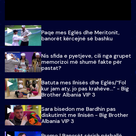
Paqe mes Eglës dhe Meritonit,
banorët kërcejnë së bashku
Nis sfida e pyetjeve, cili nga grupet
memorizoi më shumë fakte për
pastat?
Batuta mes Ilnisës dhe Eglës/“Fol
kur jam aty, jo pas krahëve…” - Big
Brother Albania VIP 3
Sara bisedon me Bardhin pas
diskutimit me Ilnisën - Big Brother
Albania VIP 3
Promo l Banorët sërish përballë