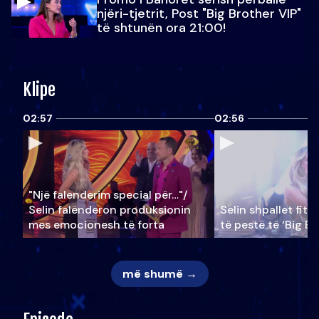
njëri-tjetrit, Post "Big Brother VIP"
të shtunën ora 21:00!
Klipe
02:57
02:56
"Një falenderim special për…"/
Selin falënderon produksionin
Selin shpallet fitu
mes emocionesh të forta
të pestë të ‘Big Br
më shumë →