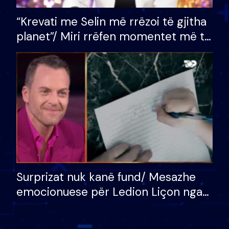
“Krevati me Selin më rrëzoi të gjitha
planet”/ Miri rrëfen momentet më të
bukura në shtëpinë e BB VIP: Do më
mungojë zilja e mëngjesit kur…
Surprizat nuk kanë fund/ Mesazhe
emocionuese për Ledion Liçon nga
nëna dhe fëmijët e tij, moderatori
nuk i mban dot lotët: Nuk meritoj…