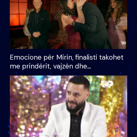
Emocione për Mirin, finalisti takohet
me prindërit, vajzën dhe
bashkëshorten: S’kemi ndonjë letër
divorci apo jo?