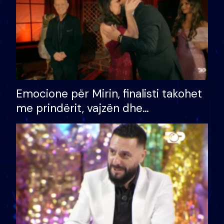
Emocione për Mirin, finalisti takohet
me prindërit, vajzën dhe
bashkëshorten: S’kemi ndonjë letër
divorci apo jo?