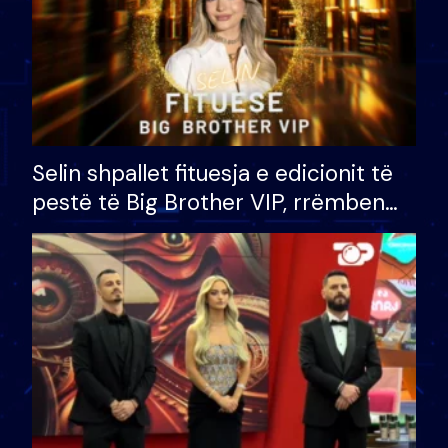
Selin shpallet fituesja e edicionit të
pestë të Big Brother VIP, rrëmben
çmimin e madh prej 100 mijë eurosh