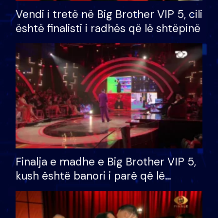
Vendi i tretë në Big Brother VIP 5, cili
është finalisti i radhës që lë shtëpinë
Finalja e madhe e Big Brother VIP 5,
kush është banori i parë që lë
shtëpinë dhe humb mundësinë për
të fituar çmimin e madh