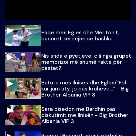
Paqe mes Eglës dhe Meritonit,
banorët kërcejnë së bashku
Nis sfida e pyetjeve, cili nga grupet
memorizoi më shumë fakte për
pastat?
Batuta mes Ilnisës dhe Eglës/“Fol
kur jam aty, jo pas krahëve…” - Big
Brother Albania VIP 3
Sara bisedon me Bardhin pas
diskutimit me Ilnisën - Big Brother
Albania VIP 3
Promo l Banorët sërish përballë