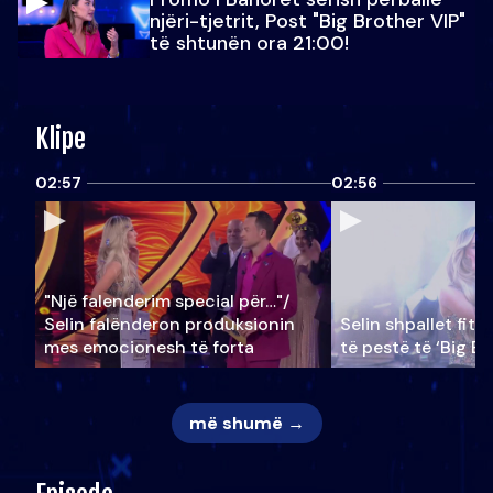
njëri-tjetrit, Post "Big Brother VIP"
të shtunën ora 21:00!
Klipe
02:57
02:56
"Një falenderim special për…"/
Selin falënderon produksionin
Selin shpallet fitu
mes emocionesh të forta
të pestë të ‘Big Br
më shumë →