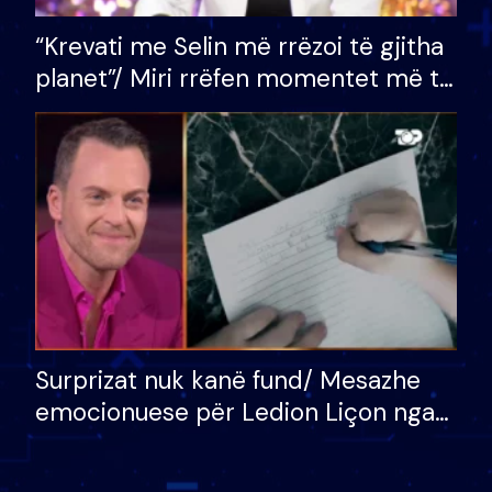
“Krevati me Selin më rrëzoi të gjitha
planet”/ Miri rrëfen momentet më të
bukura në shtëpinë e BB VIP: Do më
mungojë zilja e mëngjesit kur…
Surprizat nuk kanë fund/ Mesazhe
emocionuese për Ledion Liçon nga
nëna dhe fëmijët e tij, moderatori
nuk i mban dot lotët: Nuk meritoj…