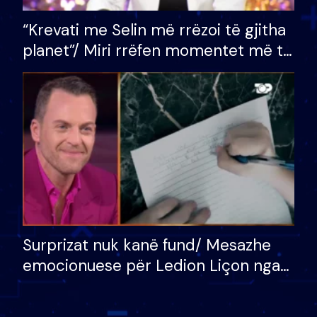
“Krevati me Selin më rrëzoi të gjitha
planet”/ Miri rrëfen momentet më të
bukura në shtëpinë e BB VIP: Do më
mungojë zilja e mëngjesit kur…
Surprizat nuk kanë fund/ Mesazhe
emocionuese për Ledion Liçon nga
nëna dhe fëmijët e tij, moderatori
nuk i mban dot lotët: Nuk meritoj…