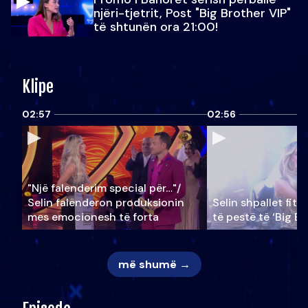
njëri-tjetrit, Post "Big Brother VIP"
të shtunën ora 21:00!
Klipe
02:57
02:56
"Një falenderim special për…"/
Selin falënderon produksionin
Selin shpallet fitu
mes emocionesh të forta
të pestë të ‘Big Br
më shumë →