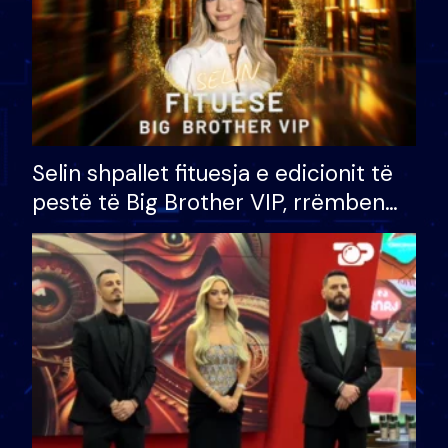
Selin shpallet fituesja e edicionit të
pestë të Big Brother VIP, rrëmben
çmimin e madh prej 100 mijë eurosh