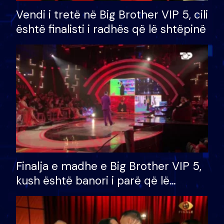
Vendi i tretë në Big Brother VIP 5, cili
është finalisti i radhës që lë shtëpinë
Finalja e madhe e Big Brother VIP 5,
kush është banori i parë që lë
shtëpinë dhe humb mundësinë për
të fituar çmimin e madh