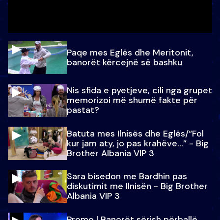
Paqe mes Eglës dhe Meritonit,
banorët kërcejnë së bashku
Nis sfida e pyetjeve, cili nga grupet
memorizoi më shumë fakte për
pastat?
Batuta mes Ilnisës dhe Eglës/“Fol
kur jam aty, jo pas krahëve…” - Big
Brother Albania VIP 3
Sara bisedon me Bardhin pas
diskutimit me Ilnisën - Big Brother
Albania VIP 3
Promo l Banorët sërish përballë