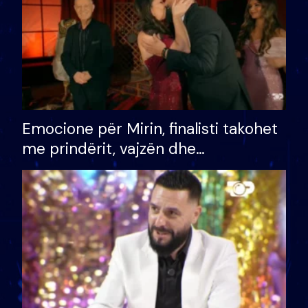
Emocione për Mirin, finalisti takohet
me prindërit, vajzën dhe
bashkëshorten: S’kemi ndonjë letër
divorci apo jo?