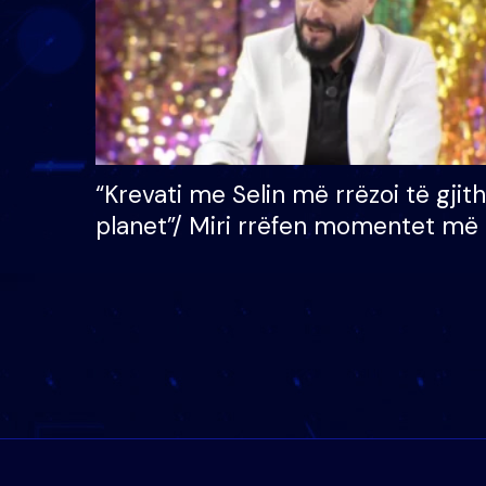
“Krevati me Selin më rrëzoi të gjit
planet”/ Miri rrëfen momentet më 
bukura në shtëpinë e BB VIP: Do 
mungojë zilja e mëngjesit kur…