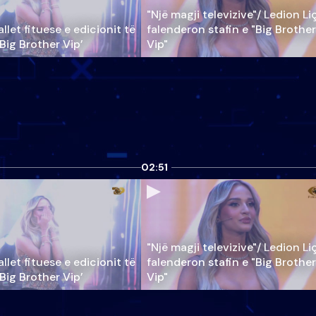
"Një magji televizive"/ Ledion Li
llet fituese e edicionit të
falenderon stafin e "Big Brother
‘Big Brother Vip’
Vip"
02:51
"Një magji televizive"/ Ledion Li
llet fituese e edicionit të
falenderon stafin e "Big Brother
‘Big Brother Vip’
Vip"