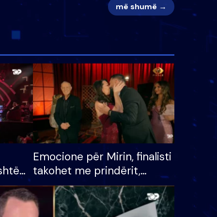
më shumë →
Emocione për Mirin, finalisti
shtë
takohet me prindërit,
tëpinë
vajzën dhe bashkëshorten:
 për
S’kemi ndonjë letër divorci
adh
apo jo?