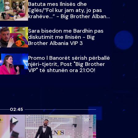
Batuta mes Ilnisës dhe
Eglës/“Fol kur jam aty, jo pas
krahëve…” - Big Brother Albania
VIP 3
Sara bisedon me Bardhin pas
diskutimit me Ilnisën - Big
Brother Albania VIP 3
Promo l Banorët sërish përballë
njëri-tjetrit, Post "Big Brother
VIP" të shtunën ora 21:00!
02:45