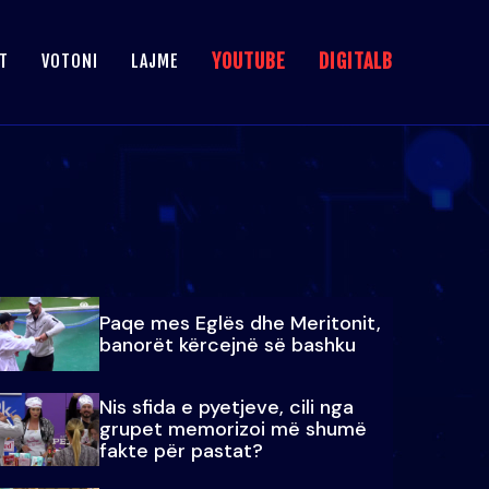
YOUTUBE
DIGITALB
T
VOTONI
LAJME
Paqe mes Eglës dhe Meritonit,
banorët kërcejnë së bashku
Nis sfida e pyetjeve, cili nga
grupet memorizoi më shumë
fakte për pastat?