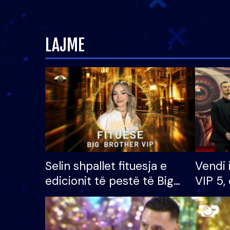
LAJME
Selin shpallet fituesja e
Vendi 
edicionit të pestë të Big
VIP 5, 
Brother VIP, rrëmben
radhës
çmimin e madh prej 100
mijë eurosh