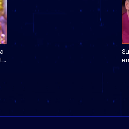
ha
Su
të
em
më
në
nu