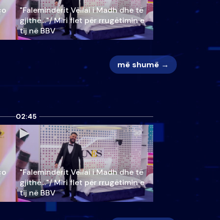
ço
"Faleminderit Vëllai i Madh dhe të
gjithë…"/ Miri flet për rrugëtimin e
tij në BBV
më shumë →
02:45
ço
"Faleminderit Vëllai i Madh dhe të
gjithë…"/ Miri flet për rrugëtimin e
tij në BBV