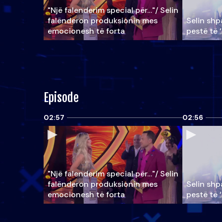
"Një falenderim special për…"/ Selin
falënderon produksionin mes
Selin shpa
emocionesh të forta
pestë të 
Episode
02:57
02:56
"Një falenderim special për…"/ Selin
falënderon produksionin mes
Selin shpa
emocionesh të forta
pestë të 