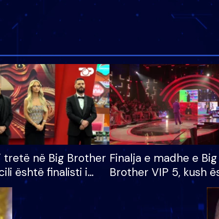
i tretë në Big Brother
Finalja e madhe e Big
cili është finalisti i
Brother VIP 5, kush ë
 që lë shtëpinë
banori i parë që lë sh
dhe humb mundësinë
të fituar çmimin e m