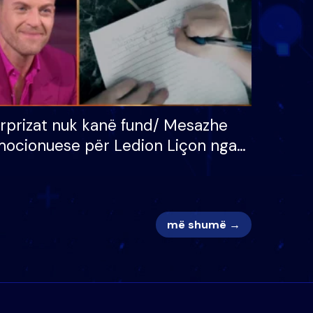
rprizat nuk kanë fund/ Mesazhe
ocionuese për Ledion Liçon nga
na dhe fëmijët e tij, moderatori
k i mban dot lotët: Nuk meritoj…
më shumë →