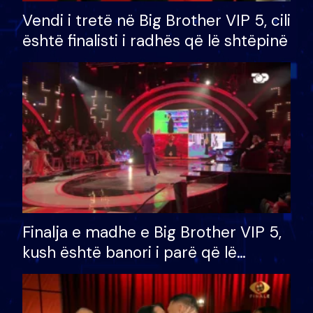
Vendi i tretë në Big Brother VIP 5, cili
është finalisti i radhës që lë shtëpinë
Finalja e madhe e Big Brother VIP 5,
kush është banori i parë që lë
shtëpinë dhe humb mundësinë për
të fituar çmimin e madh