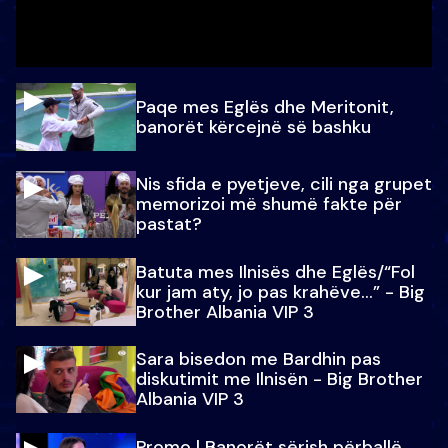
Paqe mes Eglës dhe Meritonit,
banorët kërcejnë së bashku
Nis sfida e pyetjeve, cili nga grupet
memorizoi më shumë fakte për
pastat?
Batuta mes Ilnisës dhe Eglës/“Fol
kur jam aty, jo pas krahëve…” - Big
Brother Albania VIP 3
Sara bisedon me Bardhin pas
diskutimit me Ilnisën - Big Brother
Albania VIP 3
Promo l Banorët sërish përballë