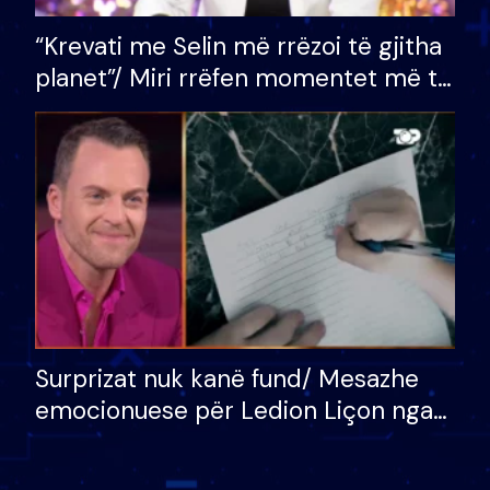
“Krevati me Selin më rrëzoi të gjitha
planet”/ Miri rrëfen momentet më të
bukura në shtëpinë e BB VIP: Do më
mungojë zilja e mëngjesit kur…
Surprizat nuk kanë fund/ Mesazhe
emocionuese për Ledion Liçon nga
nëna dhe fëmijët e tij, moderatori
nuk i mban dot lotët: Nuk meritoj…