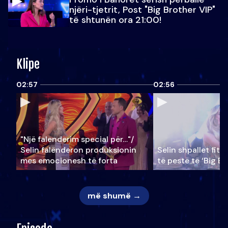
njëri-tjetrit, Post "Big Brother VIP"
të shtunën ora 21:00!
Klipe
02:57
02:56
"Një falenderim special për…"/
Selin falënderon produksionin
Selin shpallet fitu
mes emocionesh të forta
të pestë të ‘Big Br
më shumë →