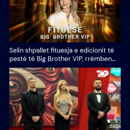
Selin shpallet fituesja e edicionit të
pestë të Big Brother VIP, rrëmben
çmimin e madh prej 100 mijë eurosh