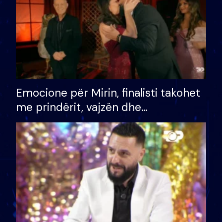
Emocione për Mirin, finalisti takohet
me prindërit, vajzën dhe
bashkëshorten: S’kemi ndonjë letër
divorci apo jo?