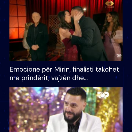
të fituar çmimin e madh
Emocione për Mirin, finalisti takohet
me prindërit, vajzën dhe
bashkëshorten: S’kemi ndonjë letër
divorci apo jo?