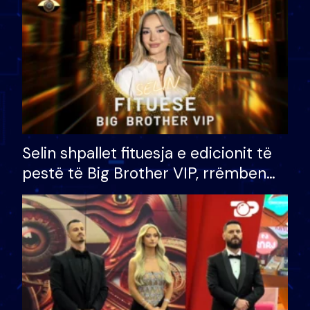
Selin shpallet fituesja e edicionit të
pestë të Big Brother VIP, rrëmben
çmimin e madh prej 100 mijë eurosh