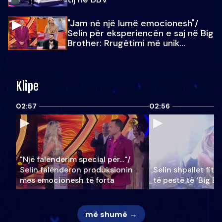
"Jam në një lumë emocionesh"/
Selin për eksperiencën e saj në Big
Brother: Rrugëtimi më unik…
Klipe
02:57
02:56
"Një falenderim special për…"/
Selin falënderon produksionin
Selin shpallet fitu
mes emocionesh të forta
të pestë të ‘Big Br
më shumë →