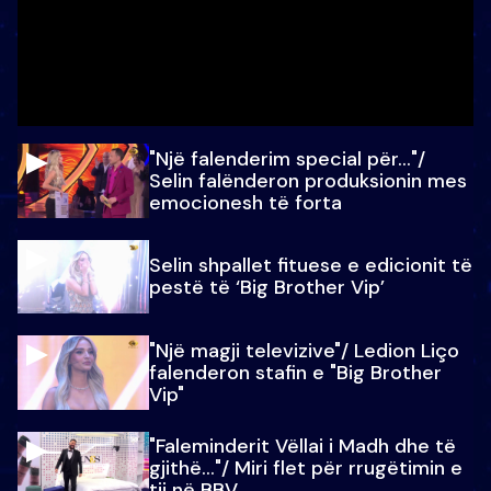
"Një falenderim special për…"/
Selin falënderon produksionin mes
emocionesh të forta
Selin shpallet fituese e edicionit të
pestë të ‘Big Brother Vip’
"Një magji televizive"/ Ledion Liço
falenderon stafin e "Big Brother
Vip"
"Faleminderit Vëllai i Madh dhe të
gjithë…"/ Miri flet për rrugëtimin e
tij në BBV