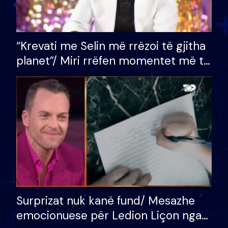
“Krevati me Selin më rrëzoi të gjitha
planet”/ Miri rrëfen momentet më të
bukura në shtëpinë e BB VIP: Do më
mungojë zilja e mëngjesit kur…
Surprizat nuk kanë fund/ Mesazhe
emocionuese për Ledion Liçon nga