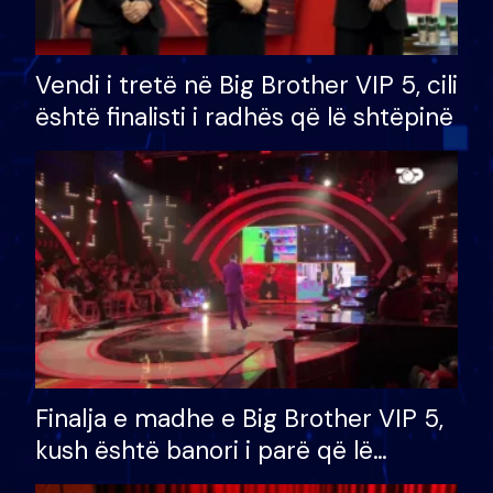
Vendi i tretë në Big Brother VIP 5, cili
është finalisti i radhës që lë shtëpinë
Finalja e madhe e Big Brother VIP 5,
kush është banori i parë që lë
shtëpinë dhe humb mundësinë për